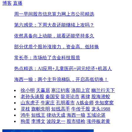
博客
直播
周一早间股市信息
算力网上市公司精选
第六感觉：下周大盘还能继续上攻吗？
依然具备向上动能，就看还能坚持多久
部分优质个股补涨接力，资金高、低转换
常长亭：市场给了含金科技股质
热点精选：AI应用+儿童医药+词元经济+机器人
海西一狼：两个主升浪梯队，开启高低切换！
徐小明
天赢居
寒江钓客
洛阳上官
幽兰行天下
老孙头谈股
秦国安
龍哥论市
蒋律
股海潜蛟
山东虎子
牛家庄
孔明看市
A炼金师
先知窝窝
灵枝
旗帜先明
短线高手
牛传千股
龙头1988
鸿牛
短线王
律动天成
海西一狼
五域论湛
狗蛋
李博文
波段龙一
股市猎枪
涨停板老黄