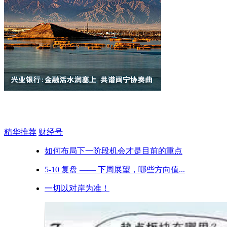
精华推荐
财经号
如何布局下一阶段机会才是目前的重点
5-10 复盘 —— 下周展望，哪些方向值...
一切以对岸为准！