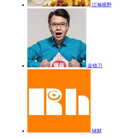
江瀚视野
金错刀
铑财