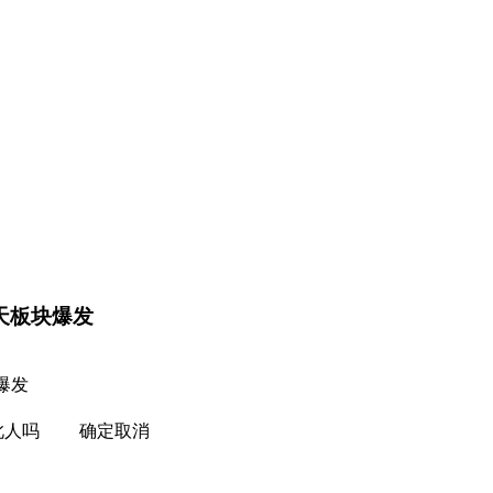
航天板块爆发
爆发
注此人吗 确定取消