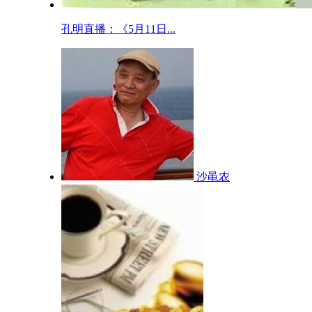
孔明直播：《5月11日...
沙黾农