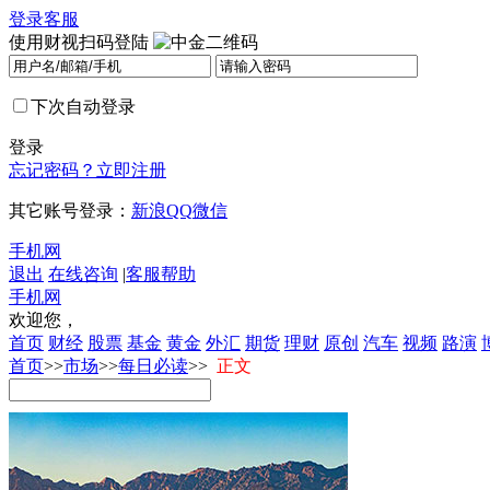
登录
客服
使用财视扫码登陆
下次自动登录
登录
忘记密码？
立即注册
其它账号登录：
新浪
QQ
微信
手机网
退出
在线咨询
|
客服帮助
手机网
欢迎您，
首页
财经
股票
基金
黄金
外汇
期货
理财
原创
汽车
视频
路演
首页
>>
市场
>>
每日必读
>>
正文