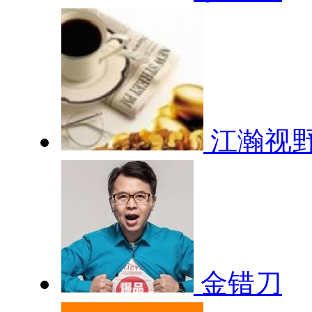
江瀚视
金错刀