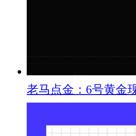
老马点金：6号黄金现.