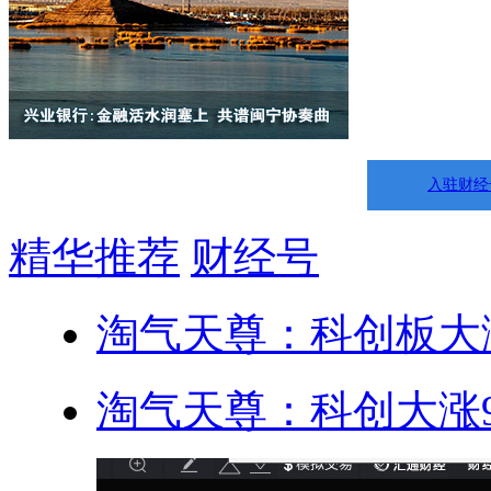
入驻财经
精华推荐
财经号
淘气天尊：科创板大涨
淘气天尊：科创大涨9