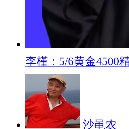
李槿：5/6黄金4500精.
沙黾农