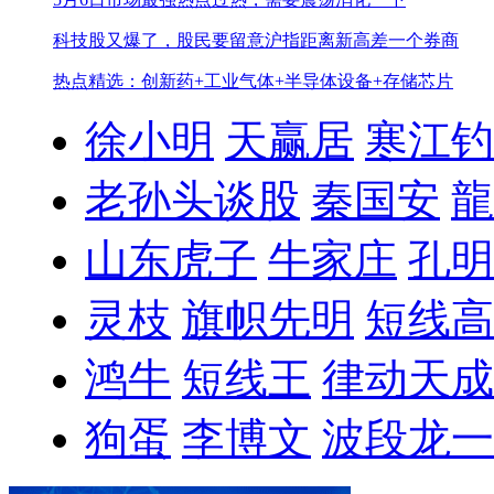
科技股又爆了，股民要留意
沪指距离新高差一个券商
热点精选：创新药+工业气体+半导体设备+存储芯片
徐小明
天赢居
寒江钓
老孙头谈股
秦国安
龍
山东虎子
牛家庄
孔明
灵枝
旗帜先明
短线高
鸿牛
短线王
律动天成
狗蛋
李博文
波段龙一