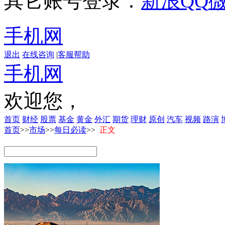
其它账号登录：
新浪
QQ
手机网
退出
在线咨询
|
客服帮助
手机网
欢迎您，
首页
财经
股票
基金
黄金
外汇
期货
理财
原创
汽车
视频
路演
首页
>>
市场
>>
每日必读
>>
正文