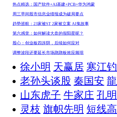
热点精选：国产软件+AI基建+PCB+华为鸿蒙
周三早间股市信息
业绩报成为破局要点
趋势巡航：23家被ST 2家被立案 AI鬼故事
第六感觉：如何解读大盘的假阳星呢？
股心：创业板四连阴，后续如何应对
调整波段还要延长
市场跷跷板效应频现
徐小明
天赢居
寒江钓
老孙头谈股
秦国安
龍
山东虎子
牛家庄
孔明
灵枝
旗帜先明
短线高