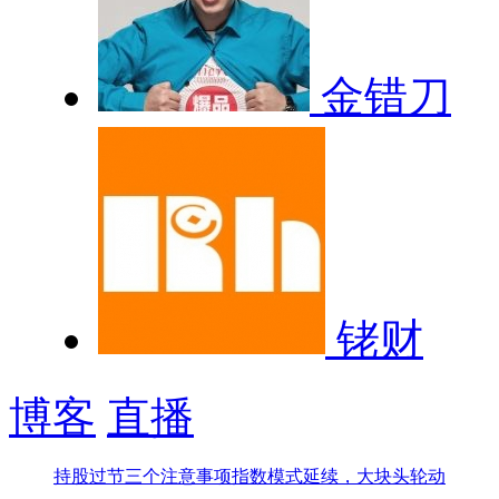
金错刀
铑财
博客
直播
持股过节三个注意事项
指数模式延续，大块头轮动