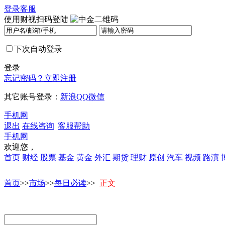
登录
客服
使用财视扫码登陆
下次自动登录
登录
忘记密码？
立即注册
其它账号登录：
新浪
QQ
微信
手机网
退出
在线咨询
|
客服帮助
手机网
欢迎您，
首页
财经
股票
基金
黄金
外汇
期货
理财
原创
汽车
视频
路演
首页
>>
市场
>>
每日必读
>>
正文