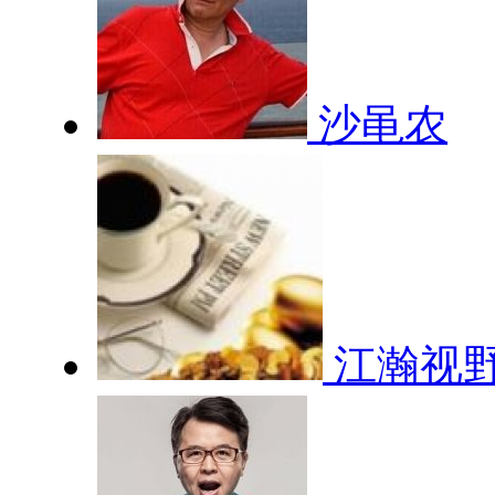
沙黾农
江瀚视