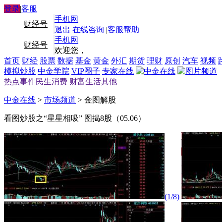
登录
|
客服
手机网
财经号
退出
在线咨询
|
客服帮助
手机网
财经号
欢迎您，
首页
财经
股票
数据
基金
黄金
外汇
期货
理财
原创
汽车
视频
模拟炒股
中金学院
VIP圈子
专家在线
热点事件
民生消费
财富生活
其他
中金在线
>
市场频道
> 金图解股
看图炒股之“星星相吸” 图揭8股（05.06）
(1/8)