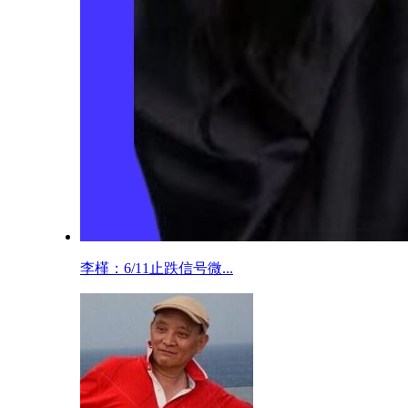
李槿：6/11止跌信号微...