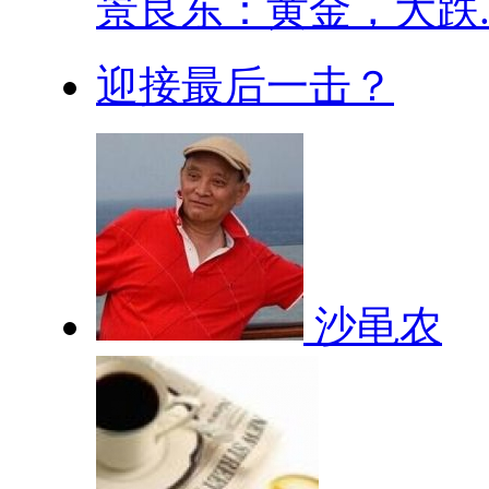
​景良东：黄金，大跌..
迎接最后一击？
沙黾农