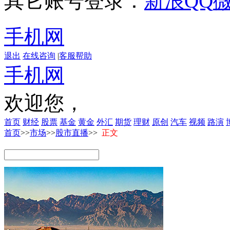
其它账号登录：
新浪
QQ
手机网
退出
在线咨询
|
客服帮助
手机网
欢迎您，
首页
财经
股票
基金
黄金
外汇
期货
理财
原创
汽车
视频
路演
首页
>>
市场
>>
股市直播
>>
正文