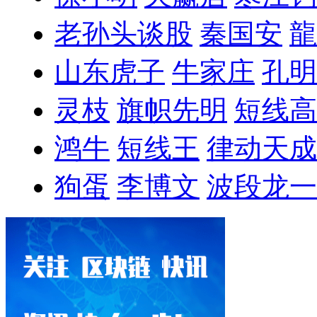
老孙头谈股
秦国安
龍
山东虎子
牛家庄
孔明
灵枝
旗帜先明
短线高
鸿牛
短线王
律动天成
狗蛋
李博文
波段龙一