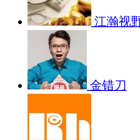
江瀚视
金错刀