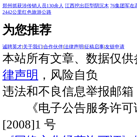
郑州抓获涉传销人员130余人
江西挖出巨型阴沉木
76集团军在
2442公里红色旅游公路
为您推荐
诚聘英才
|
关于我们
|
合作伙伴
|
法律声明
|
征稿启事
|
友链申请
本站所有文章、数据仅供
律声明
，风险自负
违法和不良信息举报邮箱
《电子公告服务许可证
[2008]1 号