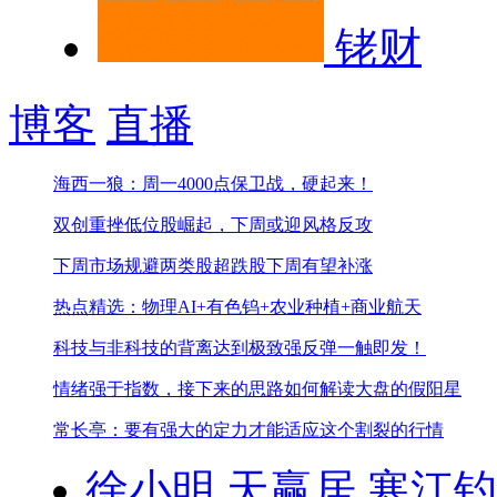
铑财
博客
直播
海西一狼：周一4000点保卫战，硬起来！
双创重挫低位股崛起，下周或迎风格反攻
下周市场规避两类股
超跌股下周有望补涨
热点精选：物理AI+有色钨+农业种植+商业航天
科技与非科技的背离达到极致
强反弹一触即发！
情绪强于指数，接下来的思路
如何解读大盘的假阳星
常长亭：要有强大的定力才能适应这个割裂的行情
徐小明
天赢居
寒江钓