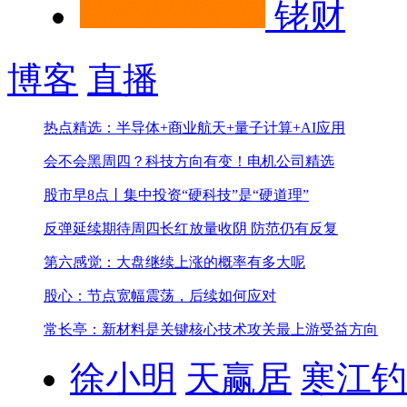
铑财
博客
直播
热点精选：半导体+商业航天+量子计算+AI应用
会不会黑周四？科技方向有变！
电机公司精选
股市早8点丨集中投资“硬科技”是“硬道理”
反弹延续期待周四长红
放量收阴 防范仍有反复
第六感觉：大盘继续上涨的概率有多大呢
股心：节点宽幅震荡，后续如何应对
常长亭：新材料是关键核心技术攻关最上游受益方向
徐小明
天赢居
寒江钓