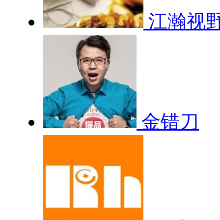
江瀚视
金错刀