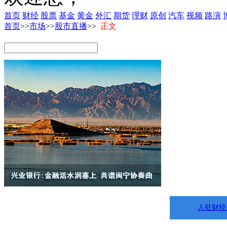
首页
财经
股票
基金
黄金
外汇
期货
理财
原创
汽车
视频
路演
首页
>>
市场
>>
股市直播
>>
正文
入驻财经