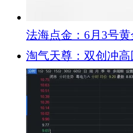
法海点金：6月3号黄金
淘气天尊：双创冲高回