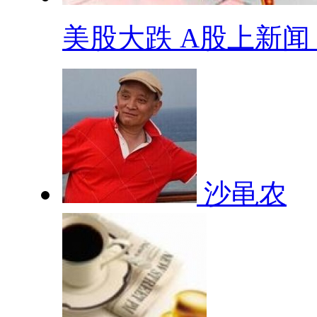
美股大跌 A股上新闻 .
沙黾农