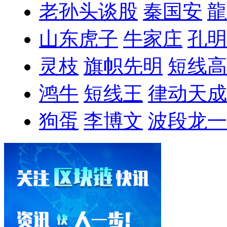
老孙头谈股
秦国安
龍
山东虎子
牛家庄
孔明
灵枝
旗帜先明
短线高
鸿牛
短线王
律动天成
狗蛋
李博文
波段龙一