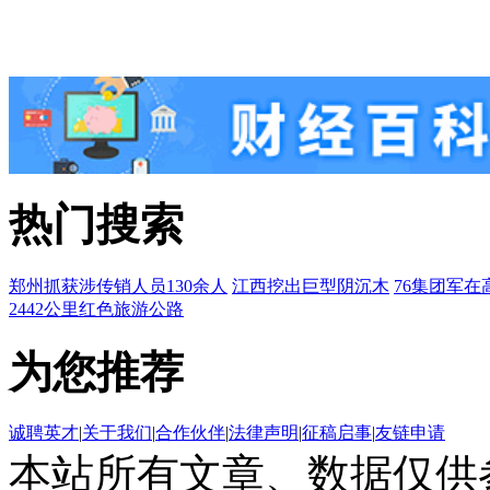
热门搜索
郑州抓获涉传销人员130余人
江西挖出巨型阴沉木
76集团军在
2442公里红色旅游公路
为您推荐
诚聘英才
|
关于我们
|
合作伙伴
|
法律声明
|
征稿启事
|
友链申请
本站所有文章、数据仅供