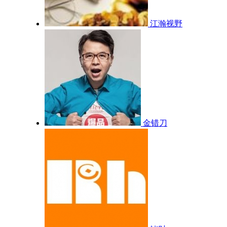
江瀚视野
金错刀