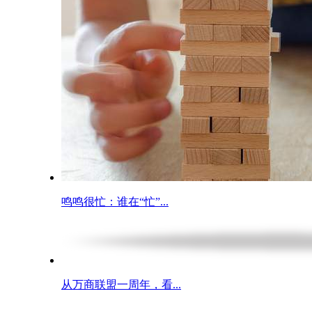
鸣鸣很忙：谁在“忙”...
从万商联盟一周年，看...