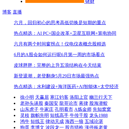
铑财
博客
直播
六月，回归初心的思考
高低切换是短期的重点
热点精选：AI PC+国企改革+卫星互联网+算电协同
六月有两个时间窗拐点！
仪电仪表概念股精选
6月的A股会如何运行呢
6月第一周的市场看点
皮球胖胖：完整的上升五浪结构在今天结束
新登退潮，老登翻身
5月29日市场最强热点
热点精选：水利建设+海洋医药+AI智能体+太空经济
徐小明
天赢居
寒江钓客
洛阳上官
幽兰行天下
老孙头谈股
秦国安
龍哥论市
蒋律
股海潜蛟
山东虎子
牛家庄
孔明看市
A炼金师
先知窝窝
灵枝
旗帜先明
短线高手
牛传千股
龙头1988
鸿牛
短线王
律动天成
海西一狼
五域论湛
狗蛋
李博文
波段龙一
股市猎枪
涨停板老黄