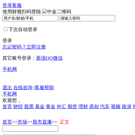
登录
客服
使用财视扫码登陆
下次自动登录
登录
忘记密码？
立即注册
其它账号登录：
新浪
QQ
微信
手机网
退出
在线咨询
|
客服帮助
手机网
欢迎您，
首页
财经
股票
基金
黄金
外汇
期货
理财
原创
汽车
视频
路演
首页
>>
市场
>>
股市直播
>>
正文