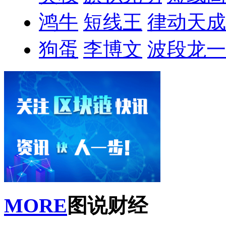
鸿牛
短线王
律动天成
狗蛋
李博文
波段龙一
MORE
图说财经