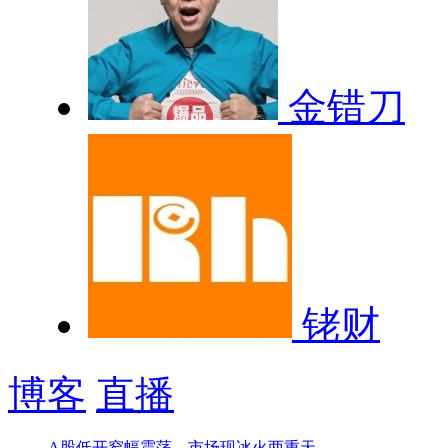
金错刀
铑财
博客
直播
A股低开窄幅震荡，市场现冰火两重天