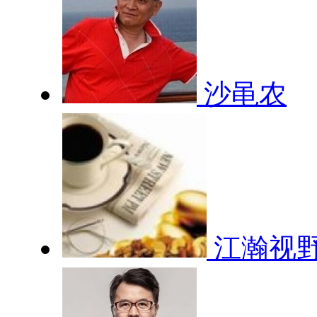
沙黾农
江瀚视