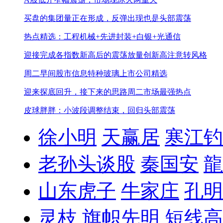
买盘的集团量正在形成，反弹出现也是头部震荡
热点精选：工程机械+先进封装+白银+光通信
迎接完成各指数新高后的震荡
放量创新高注意转风格
周二早间股市信息
特种玻璃上市公司精选
迎来探底回升，接下来的思路
周二市场最强热点
皮球胖胖：小波段调整结束，回归头部震荡
徐小明
天赢居
寒江钓
老孙头谈股
秦国安
龍
山东虎子
牛家庄
孔明
灵枝
旗帜先明
短线高