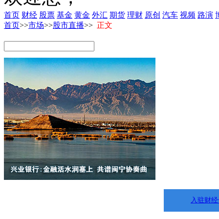
首页
财经
股票
基金
黄金
外汇
期货
理财
原创
汽车
视频
路演
首页
>>
市场
>>
股市直播
>>
正文
入驻财经