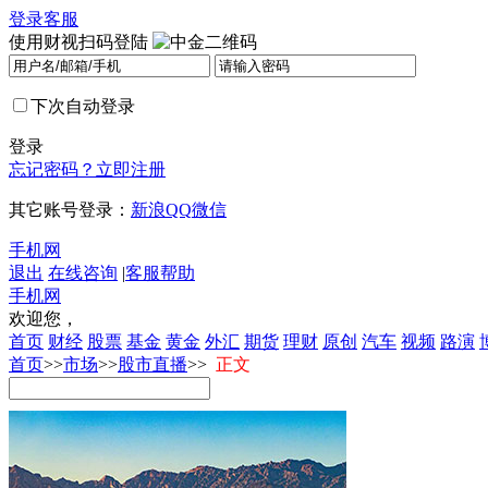
登录
客服
使用财视扫码登陆
下次自动登录
登录
忘记密码？
立即注册
其它账号登录：
新浪
QQ
微信
手机网
退出
在线咨询
|
客服帮助
手机网
欢迎您，
首页
财经
股票
基金
黄金
外汇
期货
理财
原创
汽车
视频
路演
首页
>>
市场
>>
股市直播
>>
正文