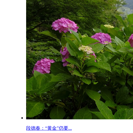
段德春：“黄金”仍要...