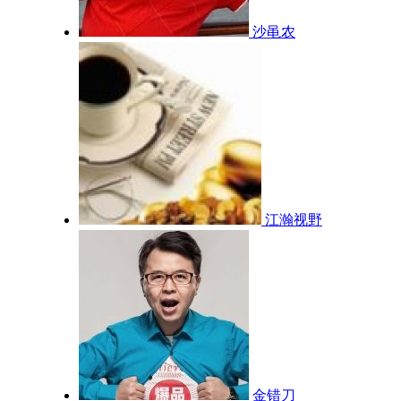
沙黾农
江瀚视野
金错刀