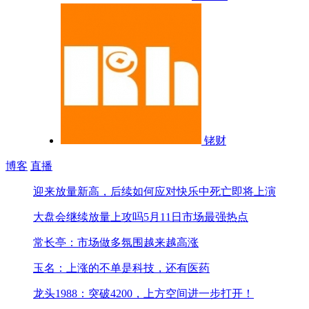
铑财
博客
直播
迎来放量新高，后续如何应对
快乐中死亡即将上演
大盘会继续放量上攻吗
5月11日市场最强热点
常长亭：市场做多氛围越来越高涨
玉名：上涨的不单是科技，还有医药
龙头1988：突破4200，上方空间进一步打开！