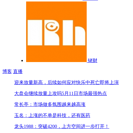
铑财
博客
直播
迎来放量新高，后续如何应对
快乐中死亡即将上演
大盘会继续放量上攻吗
5月11日市场最强热点
常长亭：市场做多氛围越来越高涨
玉名：上涨的不单是科技，还有医药
龙头1988：突破4200，上方空间进一步打开！