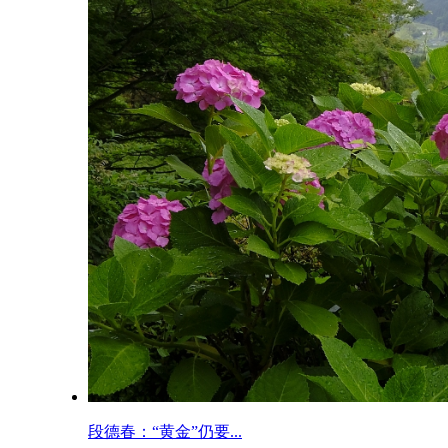
段德春：“黄金”仍要...