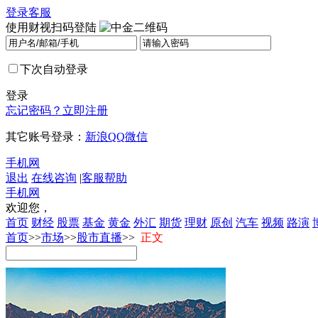
登录
客服
使用财视扫码登陆
下次自动登录
登录
忘记密码？
立即注册
其它账号登录：
新浪
QQ
微信
手机网
退出
在线咨询
|
客服帮助
手机网
欢迎您，
首页
财经
股票
基金
黄金
外汇
期货
理财
原创
汽车
视频
路演
首页
>>
市场
>>
股市直播
>>
正文