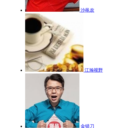
沙黾农
江瀚视野
金错刀