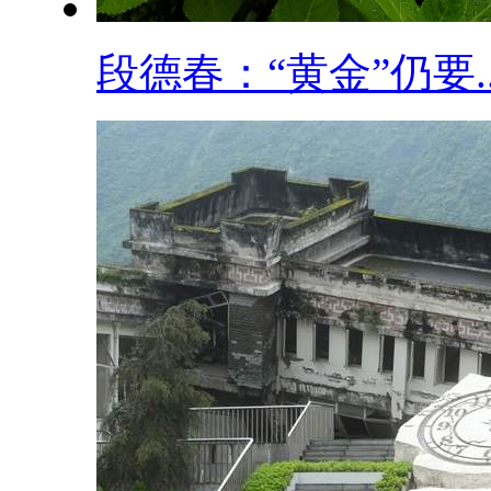
段德春：“黄金”仍要..