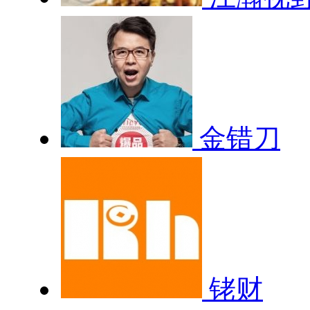
金错刀
铑财