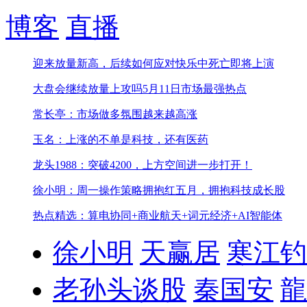
博客
直播
迎来放量新高，后续如何应对
快乐中死亡即将上演
大盘会继续放量上攻吗
5月11日市场最强热点
常长亭：市场做多氛围越来越高涨
玉名：上涨的不单是科技，还有医药
龙头1988：突破4200，上方空间进一步打开！
徐小明：周一操作策略
拥抱红五月，拥抱科技成长股
热点精选：算电协同+商业航天+词元经济+AI智能体
徐小明
天赢居
寒江钓
老孙头谈股
秦国安
龍