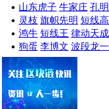
山东虎子
牛家庄
孔明
灵枝
旗帜先明
短线高
鸿牛
短线王
律动天成
狗蛋
李博文
波段龙一