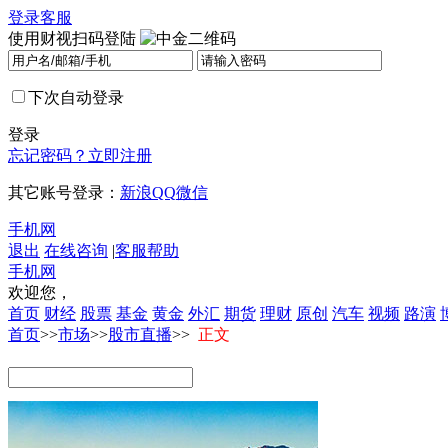
登录
客服
使用财视扫码登陆
下次自动登录
登录
忘记密码？
立即注册
其它账号登录：
新浪
QQ
微信
手机网
退出
在线咨询
|
客服帮助
手机网
欢迎您，
首页
财经
股票
基金
黄金
外汇
期货
理财
原创
汽车
视频
路演
首页
>>
市场
>>
股市直播
>>
正文