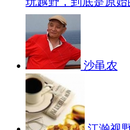
玩越野，到底是原始的.
沙黾农
江瀚视