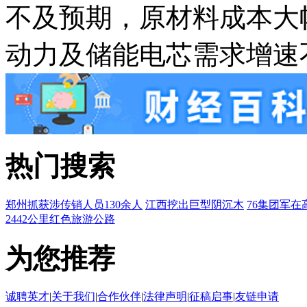
不及预期，原材料成本大
动力及储能电芯需求增速
热门搜索
郑州抓获涉传销人员130余人
江西挖出巨型阴沉木
76集团军在
2442公里红色旅游公路
为您推荐
诚聘英才
|
关于我们
|
合作伙伴
|
法律声明
|
征稿启事
|
友链申请