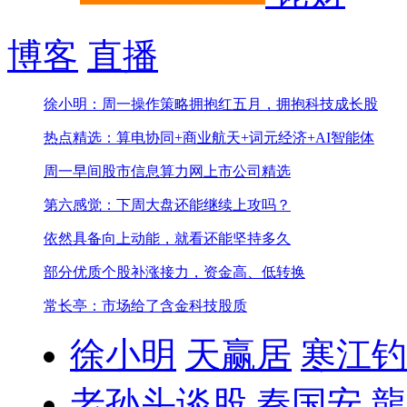
博客
直播
徐小明：周一操作策略
拥抱红五月，拥抱科技成长股
热点精选：算电协同+商业航天+词元经济+AI智能体
周一早间股市信息
算力网上市公司精选
第六感觉：下周大盘还能继续上攻吗？
依然具备向上动能，就看还能坚持多久
部分优质个股补涨接力，资金高、低转换
常长亭：市场给了含金科技股质
徐小明
天赢居
寒江钓
老孙头谈股
秦国安
龍