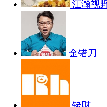
江瀚视
金错刀
铑财