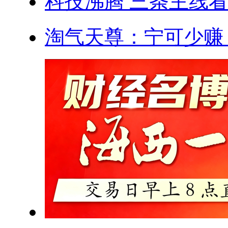
科技沸腾 三条主线
淘气天尊：宁可少赚，绝