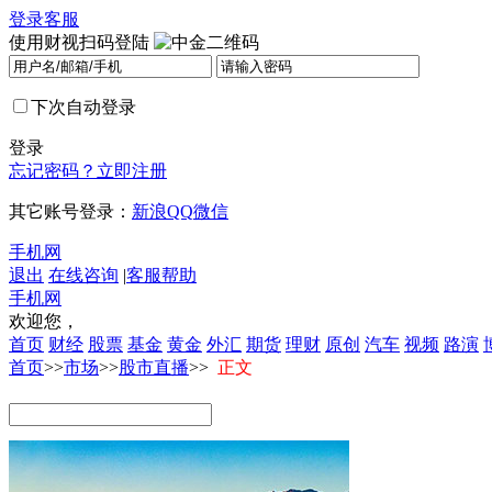
登录
客服
使用财视扫码登陆
下次自动登录
登录
忘记密码？
立即注册
其它账号登录：
新浪
QQ
微信
手机网
退出
在线咨询
|
客服帮助
手机网
欢迎您，
首页
财经
股票
基金
黄金
外汇
期货
理财
原创
汽车
视频
路演
首页
>>
市场
>>
股市直播
>>
正文