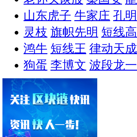
山东虎子
牛家庄
孔明
灵枝
旗帜先明
短线高
鸿牛
短线王
律动天成
狗蛋
李博文
波段龙一