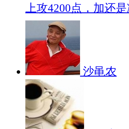
上攻4200点，加还是减
沙黾农