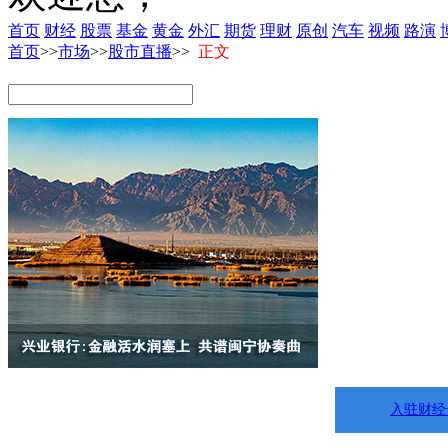
首页
财经
股票
基金
黄金
外汇
期货
理财
原创
汽车
视频
路演
首页
>>
市场
>>
股市直播
>>
正文
入驻财经