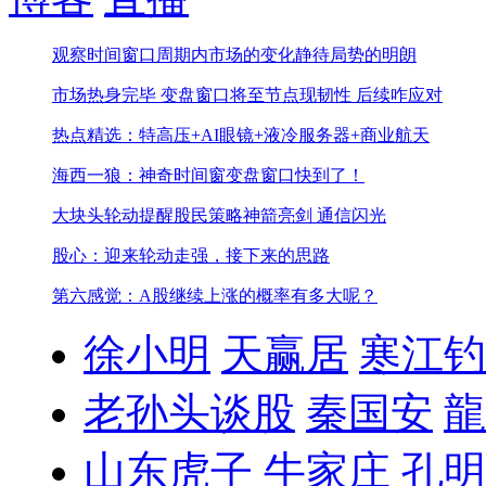
观察时间窗口周期内市场的变化
静待局势的明朗
市场热身完毕 变盘窗口将至
节点现韧性 后续咋应对
热点精选：特高压+AI眼镜+液冷服务器+商业航天
海西一狼：神奇时间窗变盘窗口快到了！
大块头轮动提醒股民策略
神箭亮剑 通信闪光
股心：迎来轮动走强，接下来的思路
第六感觉：A股继续上涨的概率有多大呢？
徐小明
天赢居
寒江钓
老孙头谈股
秦国安
龍
山东虎子
牛家庄
孔明