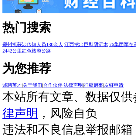
热门搜索
郑州抓获涉传销人员130余人
江西挖出巨型阴沉木
76集团军在
2442公里红色旅游公路
为您推荐
诚聘英才
|
关于我们
|
合作伙伴
|
法律声明
|
征稿启事
|
友链申请
本站所有文章、数据仅供
律声明
，风险自负
违法和不良信息举报邮箱