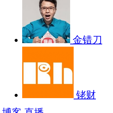
金错刀
铑财
博客
直播