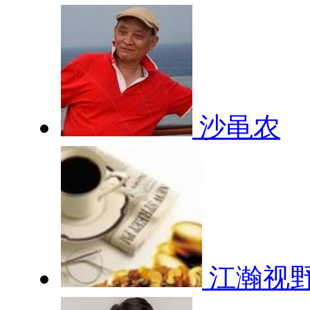
沙黾农
江瀚视