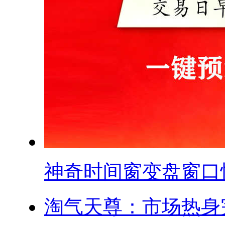
神奇时间窗变盘窗口快.
淘气天尊：市场热身完