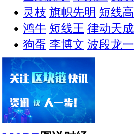
灵枝
旗帜先明
短线高
鸿牛
短线王
律动天成
狗蛋
李博文
波段龙一