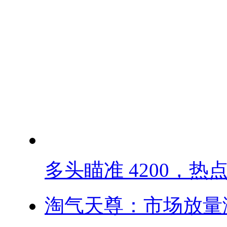
多头瞄准 4200，热点.
淘气天尊：市场放量滞