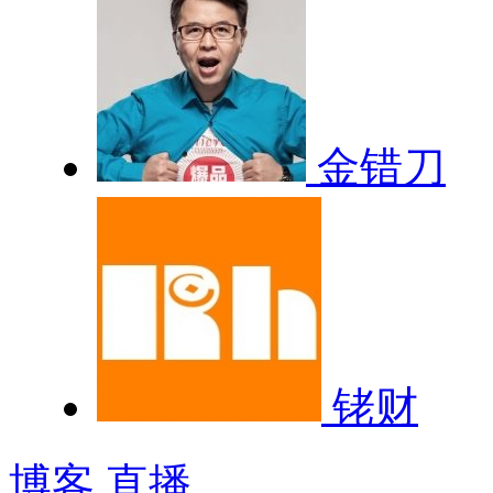
金错刀
铑财
博客
直播