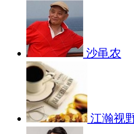
沙黾农
江瀚视