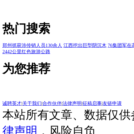
热门搜索
郑州抓获涉传销人员130余人
江西挖出巨型阴沉木
76集团军在
2442公里红色旅游公路
为您推荐
诚聘英才
|
关于我们
|
合作伙伴
|
法律声明
|
征稿启事
|
友链申请
本站所有文章、数据仅供
律声明
，风险自负