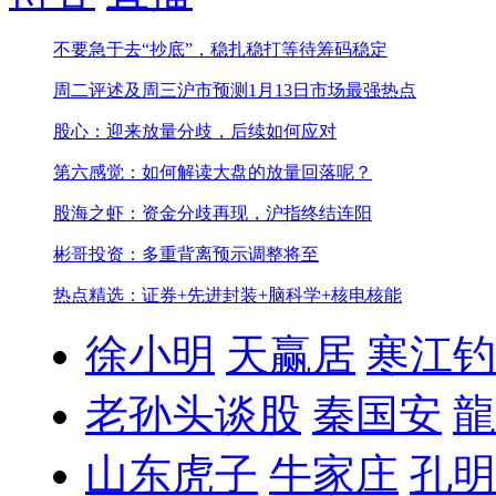
不要急于去“抄底”，稳扎稳打等待筹码稳定
周二评述及周三沪市预测
1月13日市场最强热点
股心：迎来放量分歧，后续如何应对
第六感觉：如何解读大盘的放量回落呢？
股海之虾：资金分歧再现，沪指终结连阳
彬哥投资：多重背离预示调整将至
热点精选：证券+先进封装+脑科学+核电核能
徐小明
天赢居
寒江钓
老孙头谈股
秦国安
龍
山东虎子
牛家庄
孔明