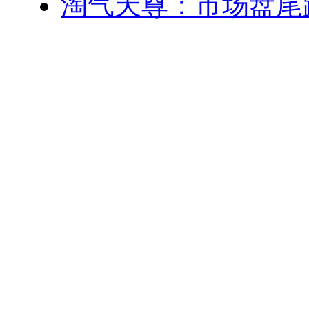
淘气天尊：市场盘尾