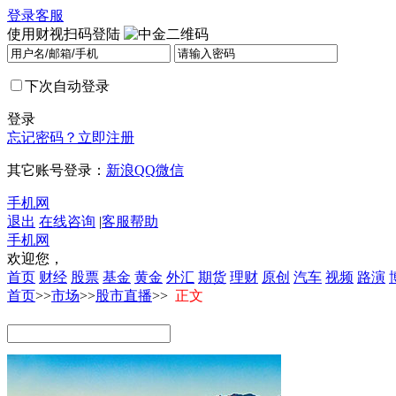
登录
客服
使用财视扫码登陆
下次自动登录
登录
忘记密码？
立即注册
其它账号登录：
新浪
QQ
微信
手机网
退出
在线咨询
|
客服帮助
手机网
欢迎您，
首页
财经
股票
基金
黄金
外汇
期货
理财
原创
汽车
视频
路演
首页
>>
市场
>>
股市直播
>>
正文