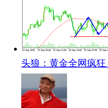
头狼：黄金全网疯狂，.