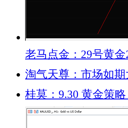
老马点金：29号黄金24
淘气天尊：市场如期大
桂莫：9.30 黄金策略