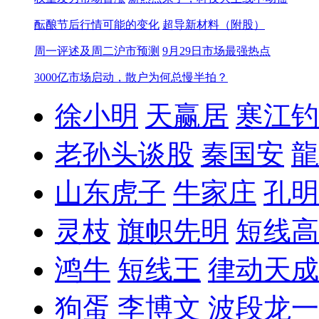
酝酿节后行情可能的变化
超导新材料（附股）
周一评述及周二沪市预测
9月29日市场最强热点
3000亿市场启动，散户为何总慢半拍？
徐小明
天赢居
寒江钓
老孙头谈股
秦国安
龍
山东虎子
牛家庄
孔明
灵枝
旗帜先明
短线高
鸿牛
短线王
律动天成
狗蛋
李博文
波段龙一