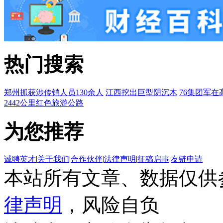
热门搜索
郑州抓获涉传销人员130余人
江西挖出巨型阴沉木
76集团军在
2442公里红色旅游公路
为您推荐
诚聘英才
|
关于我们
|
合作伙伴
|
法律声明
|
征稿启事
|
友链申请
本站所有文章、数据仅供
律声明
，风险自负