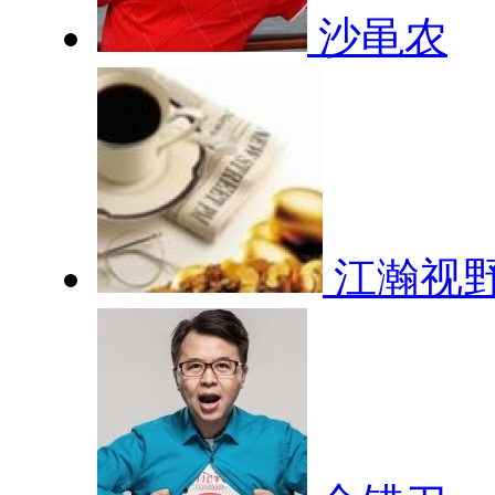
沙黾农
江瀚视