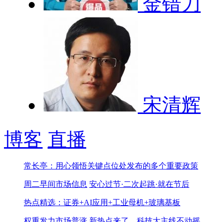
金错刀
宋清辉
博客
直播
常长亭：用心领悟关键点位处发布的多个重要政策
周二早间市场信息
安心过节·二次起跳·就在节后
热点精选：证券+AI应用+工业母机+玻璃基板
权重发力市场普涨
新热点来了，科技大主线不动摇