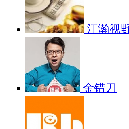
江瀚视
金错刀