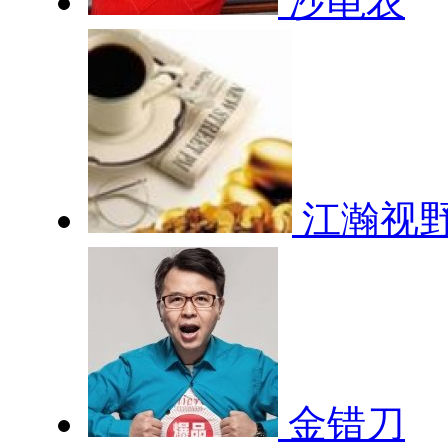
沙黾农
江瀚视
金错刀