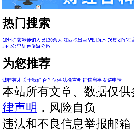
热门搜索
郑州抓获涉传销人员130余人
江西挖出巨型阴沉木
76集团军在
2442公里红色旅游公路
为您推荐
诚聘英才
|
关于我们
|
合作伙伴
|
法律声明
|
征稿启事
|
友链申请
本站所有文章、数据仅供
律声明
，风险自负
违法和不良信息举报邮箱