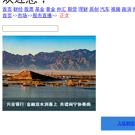
首页
财经
股票
基金
黄金
外汇
期货
理财
原创
汽车
视频
路演
首页
>>
市场
>>
股市直播
>>
正文
入驻财经