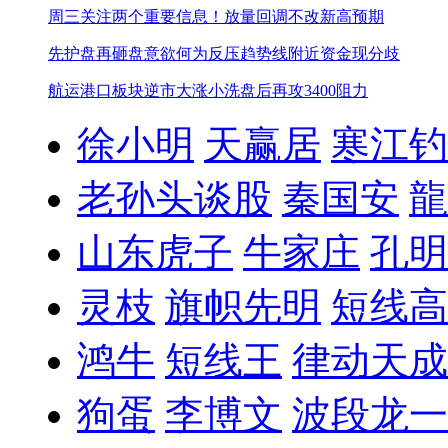
周三关注两个重要信息！
放量回调不改新高预期
先护盘再砸盘意欲何为
反压趋势线附近资金现分歧
航运港口板块逆市大涨
小洗盘后再攻3400阻力
徐小明
天赢居
寒江钓
老孙头谈股
秦国安
龍
山东虎子
牛家庄
孔明
灵枝
旗帜先明
短线高
鸿牛
短线王
律动天成
狗蛋
李博文
波段龙一