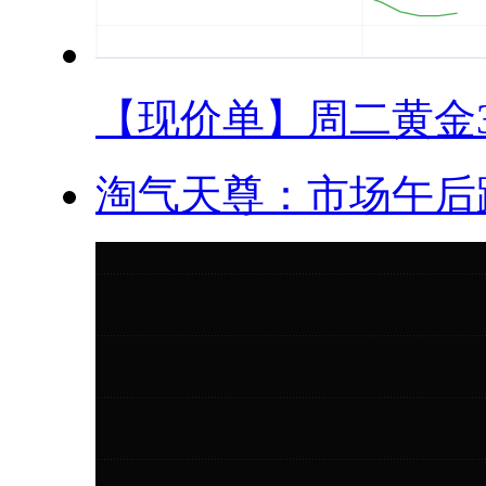
【现价单】周二黄金33
淘气天尊：市场午后跳