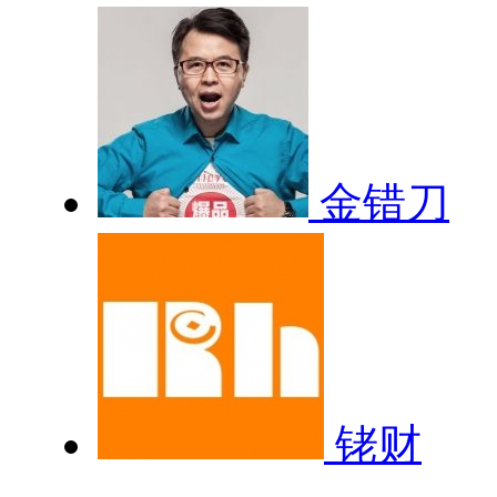
金错刀
铑财