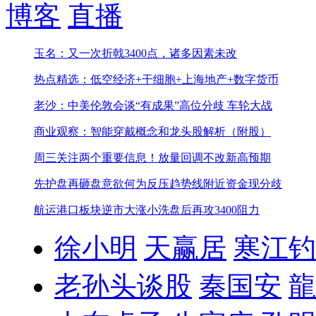
博客
直播
玉名：又一次折戟3400点，诸多因素未改
热点精选：低空经济+干细胞+上海地产+数字货币
老沙：中美伦敦会谈“有成果”
高位分歧 车轮大战
商业观察：智能穿戴概念和龙头股解析（附股）
周三关注两个重要信息！
放量回调不改新高预期
先护盘再砸盘意欲何为
反压趋势线附近资金现分歧
航运港口板块逆市大涨
小洗盘后再攻3400阻力
徐小明
天赢居
寒江钓
老孙头谈股
秦国安
龍