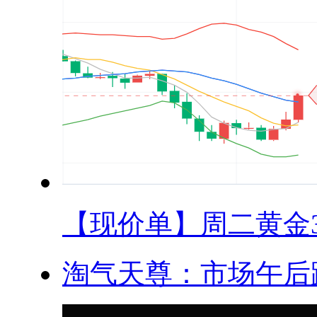
【现价单】周二黄金33
淘气天尊：市场午后跳