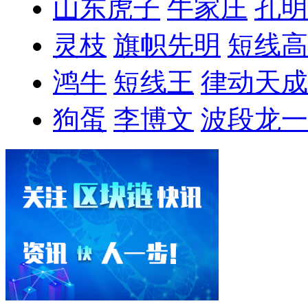
山东虎子
牛家庄
孔明
灵枝
旗帜先明
短线高
鸿牛
短线王
律动天成
狗蛋
李博文
波段龙一