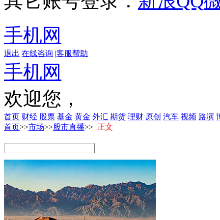
其它账号登录：
新浪
QQ
手机网
退出
在线咨询
|
客服帮助
手机网
欢迎您，
首页
财经
股票
基金
黄金
外汇
期货
理财
原创
汽车
视频
路演
首页
>>
市场
>>
股市直播
>>
正文