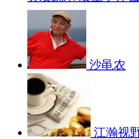
沙黾农
江瀚视