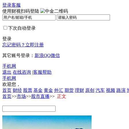
登录
客服
使用财视扫码登陆
下次自动登录
登录
忘记密码？
立即注册
其它账号登录：
新浪
QQ
微信
手机网
退出
在线咨询
|
客服帮助
手机网
欢迎您，
首页
财经
股票
基金
黄金
外汇
期货
理财
原创
汽车
视频
路演
首页
>>
市场
>>
股市直播
>>
正文