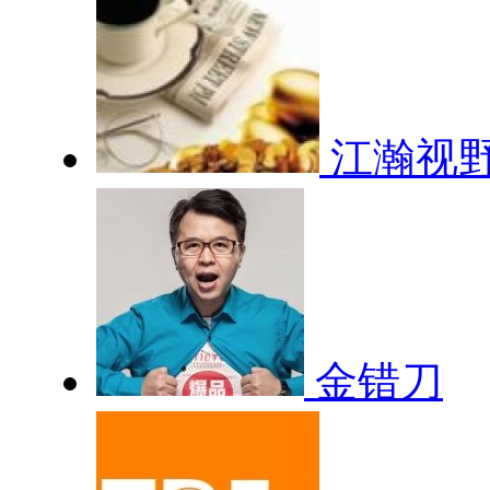
江瀚视
金错刀