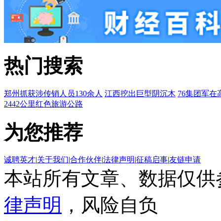
热门搜索
郑州抓获涉传销人员130余人
江西挖出巨型阴沉木
76集团军在
2442公里红色旅游公路
为您推荐
诚聘英才
|
关于我们
|
合作伙伴
|
法律声明
|
征稿启事
|
友链申请
本站所有文章、数据仅供
律声明
，风险自负