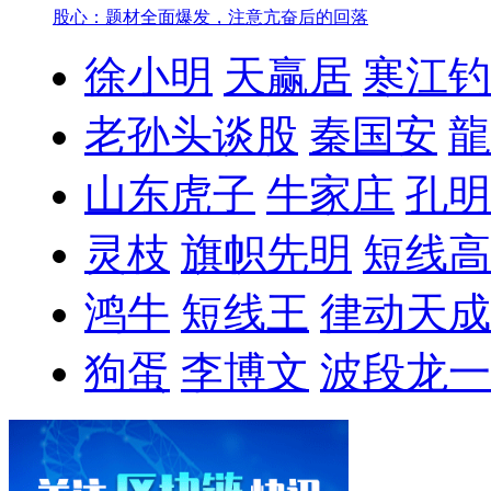
股心：题材全面爆发，注意亢奋后的回落
徐小明
天赢居
寒江钓
老孙头谈股
秦国安
龍
山东虎子
牛家庄
孔明
灵枝
旗帜先明
短线高
鸿牛
短线王
律动天成
狗蛋
李博文
波段龙一