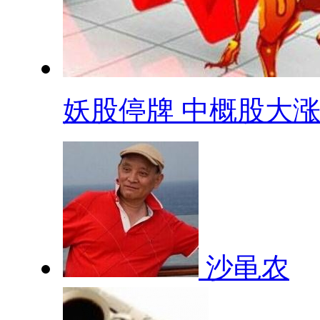
妖股停牌 中概股大涨 .
沙黾农