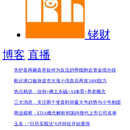
铑财
博客
直播
先护盘再砸盘意欲何为
反压趋势线附近资金现分歧
航运港口板块逆市大涨
小洗盘后再攻3400阻力
热点精选：信创+稀土永磁+AI体育+养老概念
三大消息，关注两个变盘时间窗
大号趋势与小号抱团
商业观察：EDA概念解析和国内替代上市公司名单
玉名：“日历买股法”6月特征开始显现