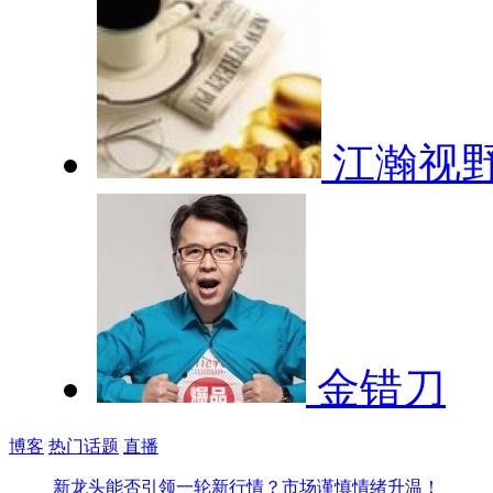
江瀚视
金错刀
博客
热门话题
直播
新龙头能否引领一轮新行情？
市场谨慎情绪升温！