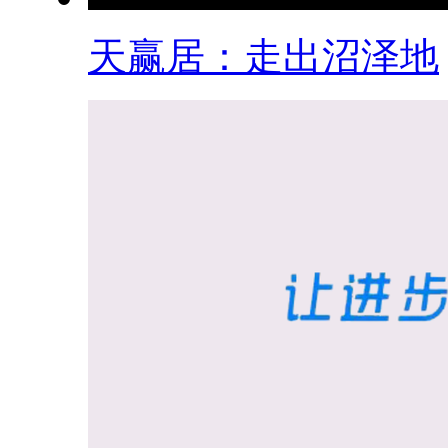
天赢居：走出沼泽地