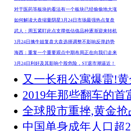
对于医药等板块的看法
有一个板块已经偷偷地大涨
如何解读大盘缩量阴星
3月24日市场最强热点复盘
武人：周五紧盯此点支撑
低估值品种逐渐迎来转机
3月24日擒牛姐复盘
大盘选择调整不影响反弹趋势
海西：重复一个重要观点
中期布局正在向我们走来
3月24日利好及其影响个股
危险，ST退市潮逼近！
又一长租公寓爆雷!
黄
2019年那些翻车的首
全球股市重挫,黄金抢
中国单身成年人口超