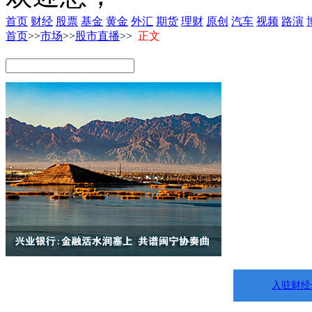
首页
财经
股票
基金
黄金
外汇
期货
理财
原创
汽车
视频
路演
首页
>>
市场
>>
股市直播
>>
正文
入驻财经