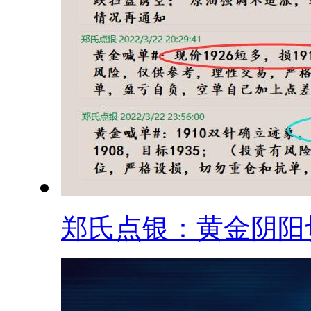
郑氏点银：黄金阴阳切.