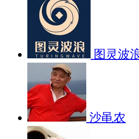
图灵波
沙黾农