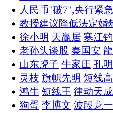
人民币"破7",央行紧
教授建议降低法定婚
徐小明
天赢居
寒江钓
老孙头谈股
秦国安
龍
山东虎子
牛家庄
孔明
灵枝
旗帜先明
短线高
鸿牛
短线王
律动天成
狗蛋
李博文
波段龙一