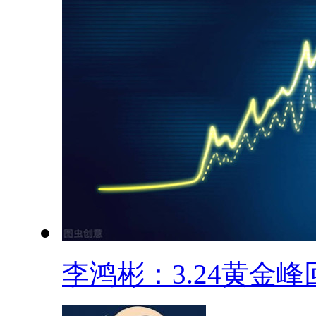
李鸿彬：3.24黄金峰回.