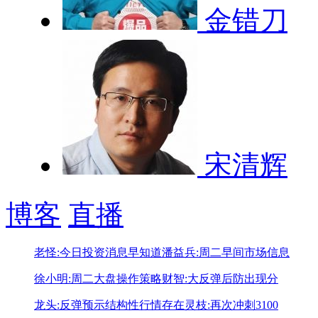
金错刀
宋清辉
博客
直播
老怪:今日投资消息早知道
潘益兵:周二早间市场信息
徐小明:周二大盘操作策略
财智:大反弹后防出现分
龙头:反弹预示结构性行情存在
灵枝:再次冲刺3100