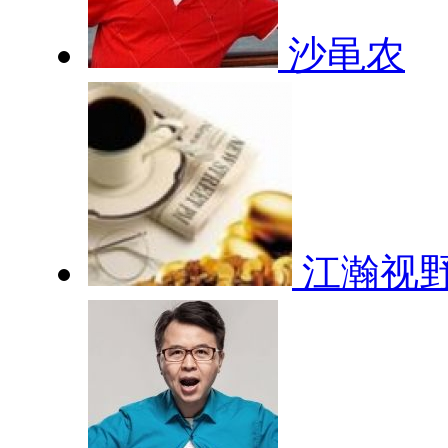
沙黾农
江瀚视