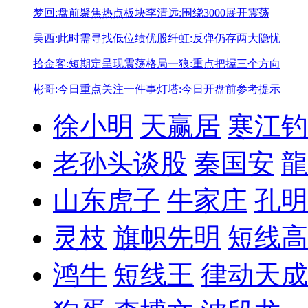
梦回:盘前聚焦热点板块
李清远:围绕3000展开震荡
吴西:此时需寻找低位绩优股
纤虹:反弹仍存两大隐忧
拾金客:短期定呈现震荡格局
一狼:重点把握三个方向
彬哥:今日重点关注一件事
灯塔:今日开盘前参考提示
徐小明
天赢居
寒江钓
老孙头谈股
秦国安
龍
山东虎子
牛家庄
孔明
灵枝
旗帜先明
短线高
鸿牛
短线王
律动天成