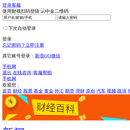
登录
客服
使用财视扫码登陆
下次自动登录
登录
忘记密码？
立即注册
其它账号登录：
新浪
QQ
微信
手机网
退出
在线咨询
|
客服帮助
手机网
欢迎您，
首页
财经
股票
基金
黄金
外汇
期货
理财
原创
汽车
视频
路演