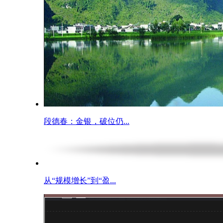
段德春：金银，破位仍...
从“规模增长”到“盈...