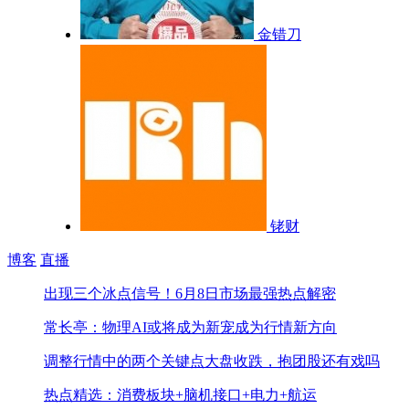
金错刀
铑财
博客
直播
出现三个冰点信号！
6月8日市场最强热点解密
常长亭：物理AI或将成为新宠成为行情新方向
调整行情中的两个关键点
大盘收跌，抱团股还有戏吗
热点精选：消费板块+脑机接口+电力+航运