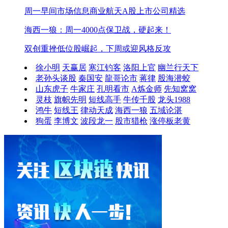
周一早间市场信息
商业航天A股上市公司精选
海西一狼：周一4000点保卫战，硬起来！
双创重挫低位股崛起，下周或迎风格反攻
徐小明
天赢居
寒江钓客
洛阳上官
幽兰行天下
老孙头谈股
秦国安
龍哥论市
蒋律
股海潜蛟
山东虎子
牛家庄
孔明看市
A炼金师
先知窝窝
灵枝
旗帜先明
短线高手
牛传千股
龙头1988
鸿牛
短线王
律动天成
海西一狼
五域论湛
狗蛋
李博文
波段龙一
股市猎枪
涨停板老黄