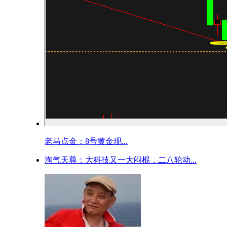
老马点金：8号黄金现...
淘气天尊：大科技又一大闷棍，二八轮动...