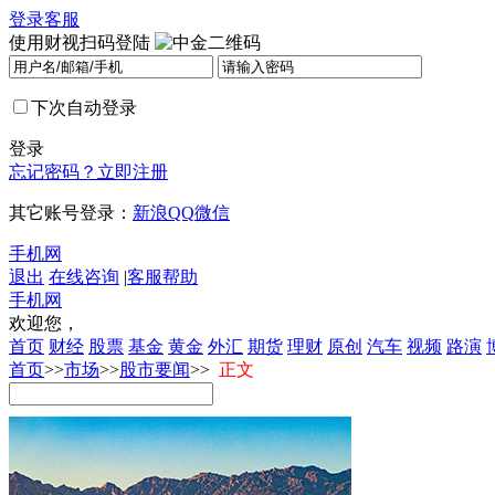
登录
客服
使用财视扫码登陆
下次自动登录
登录
忘记密码？
立即注册
其它账号登录：
新浪
QQ
微信
手机网
退出
在线咨询
|
客服帮助
手机网
欢迎您，
首页
财经
股票
基金
黄金
外汇
期货
理财
原创
汽车
视频
路演
首页
>>
市场
>>
股市要闻
>>
正文