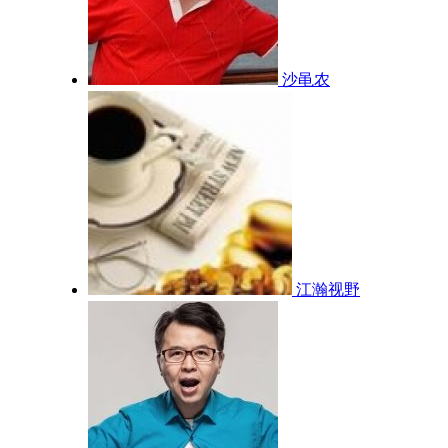
沙黾农
江瀚视野