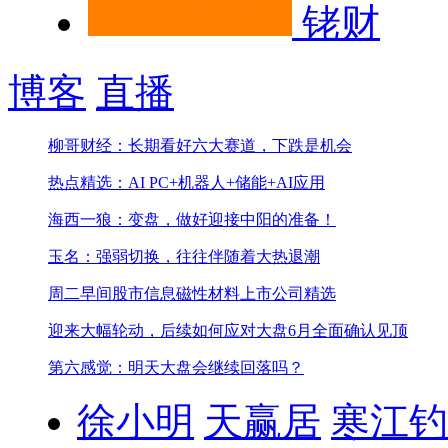
铑财
博客
直播
柳哥财经：长期看好六大赛道，下跌是机会
热点精选：AI PC+机器人+储能+AI应用
海西一狼：变盘，做好迎接中阳的准备！
玉名：强弱切换，往往伴随着大热退潮
周二早间股市信息
磁性材料上市公司精选
迎来大幅轮动，后续如何应对
大盘6月全面确认见顶
第六感觉：明天大盘会继续回落吗？
徐小明
天赢居
寒江钓