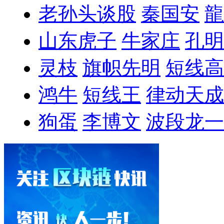
老孙头谈股
秦国安
龍
山东虎子
牛家庄
孔明
灵枝
旗帜先明
短线高
鸿牛
短线王
律动天成
狗蛋
李博文
波段龙一