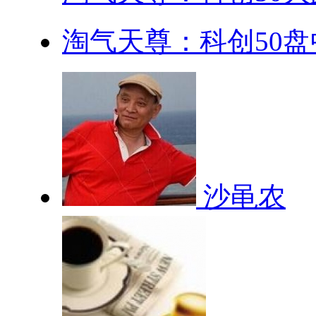
淘气天尊：科创50盘中
沙黾农