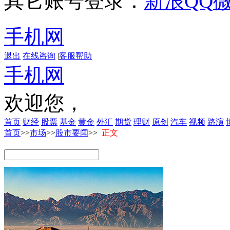
其它账号登录：
新浪
QQ
手机网
退出
在线咨询
|
客服帮助
手机网
欢迎您，
首页
财经
股票
基金
黄金
外汇
期货
理财
原创
汽车
视频
路演
首页
>>
市场
>>
股市要闻
>>
正文