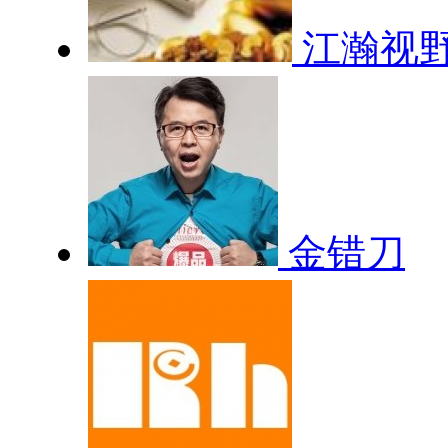
江瀚视
金错刀