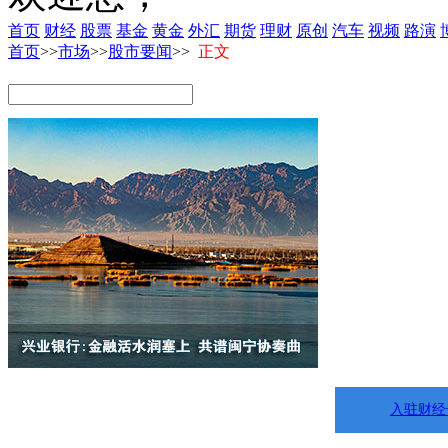
首页
财经
股票
基金
黄金
外汇
期货
理财
原创
汽车
视频
路演
首页
>>
市场
>>
股市要闻
>>
正文
入驻财经