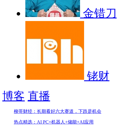
金错刀
铑财
博客
直播
柳哥财经：长期看好六大赛道，下跌是机会
热点精选：AI PC+机器人+储能+AI应用