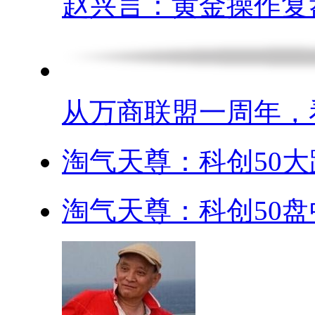
赵兴言：黄金操作复盘.
从万商联盟一周年，看.
淘气天尊：科创50大跌
淘气天尊：科创50盘中