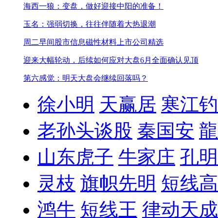
海西一狼：变盘，做好迎接中阳的准备！
玉名：强弱切换，往往伴随着大热退潮
周二早间股市信息
磁性材料上市公司精选
迎来大幅轮动，后续如何应对
大盘6月全面确认见顶
第六感觉：明天大盘会继续回落吗？
徐小明
天赢居
寒江钓
老孙头谈股
秦国安
龍
山东虎子
牛家庄
孔明
灵枝
旗帜先明
短线高
鸿牛
短线王
律动天成