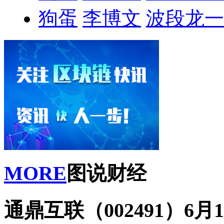
狗蛋
李博文
波段龙一
MORE
图说财经
通鼎互联（002491）6月