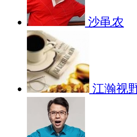
沙黾农
江瀚视