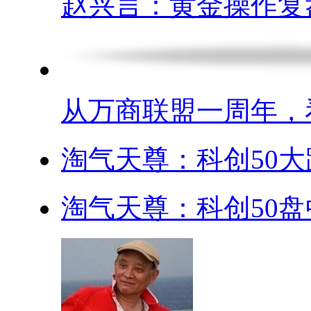
赵兴言：黄金操作复盘.
从万商联盟一周年，看.
淘气天尊：科创50大跌
淘气天尊：科创50盘中