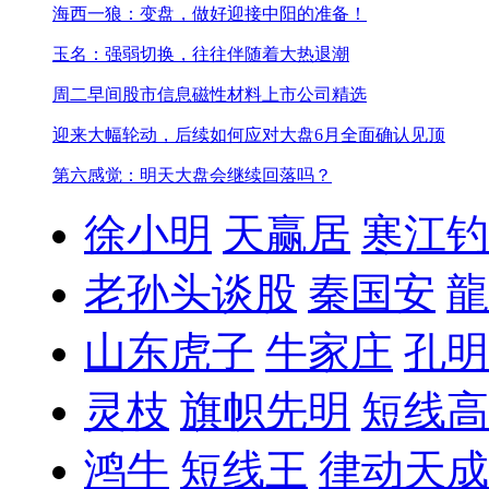
海西一狼：变盘，做好迎接中阳的准备！
玉名：强弱切换，往往伴随着大热退潮
周二早间股市信息
磁性材料上市公司精选
迎来大幅轮动，后续如何应对
大盘6月全面确认见顶
第六感觉：明天大盘会继续回落吗？
徐小明
天赢居
寒江钓
老孙头谈股
秦国安
龍
山东虎子
牛家庄
孔明
灵枝
旗帜先明
短线高
鸿牛
短线王
律动天成