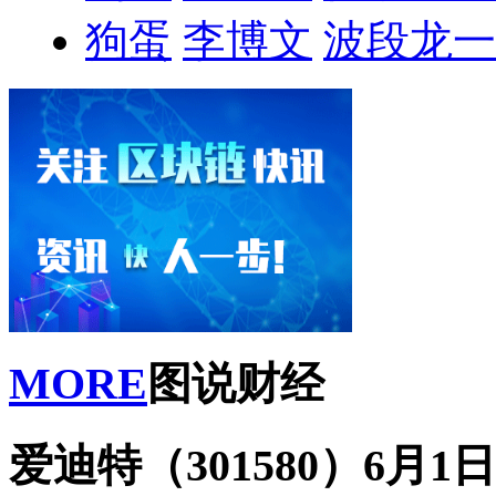
狗蛋
李博文
波段龙一
MORE
图说财经
爱迪特（301580）6月1