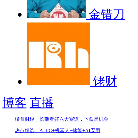
金错刀
铑财
博客
直播
柳哥财经：长期看好六大赛道，下跌是机会
热点精选：AI PC+机器人+储能+AI应用