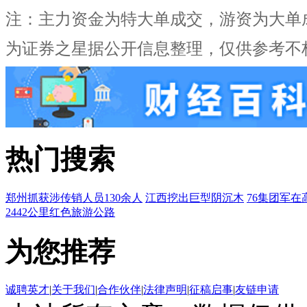
注：主力资金为特大单成交，游资为大单
为证券之星据公开信息整理，仅供参考不
热门搜索
郑州抓获涉传销人员130余人
江西挖出巨型阴沉木
76集团军在
2442公里红色旅游公路
为您推荐
诚聘英才
|
关于我们
|
合作伙伴
|
法律声明
|
征稿启事
|
友链申请