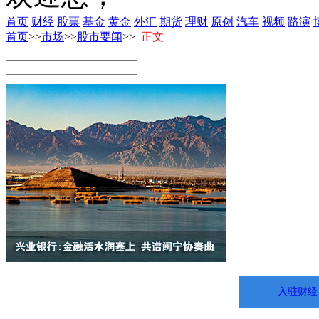
首页
财经
股票
基金
黄金
外汇
期货
理财
原创
汽车
视频
路演
首页
>>
市场
>>
股市要闻
>>
正文
入驻财经