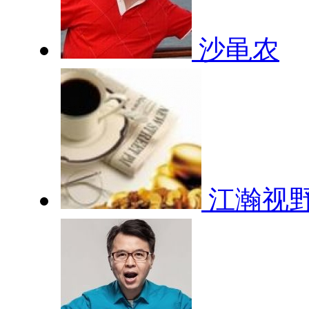
沙黾农
江瀚视