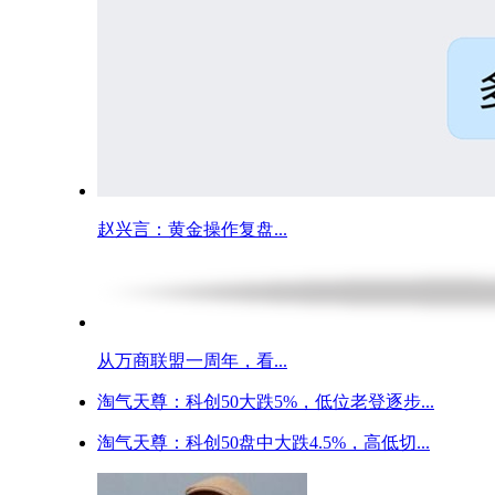
赵兴言：黄金操作复盘...
从万商联盟一周年，看...
淘气天尊：科创50大跌5%，低位老登逐步...
淘气天尊：科创50盘中大跌4.5%，高低切...