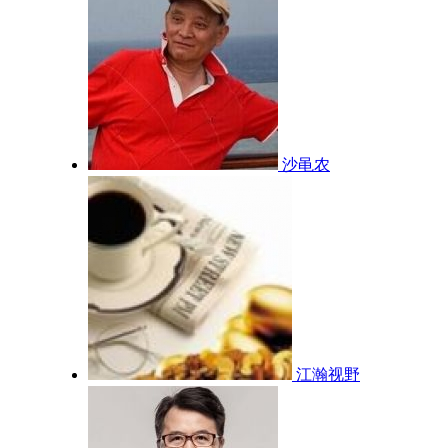
沙黾农
江瀚视野