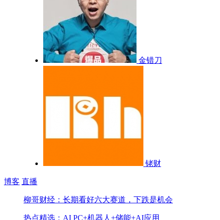
金错刀
铑财
博客
直播
柳哥财经：长期看好六大赛道，下跌是机会
热点精选：AI PC+机器人+储能+AI应用