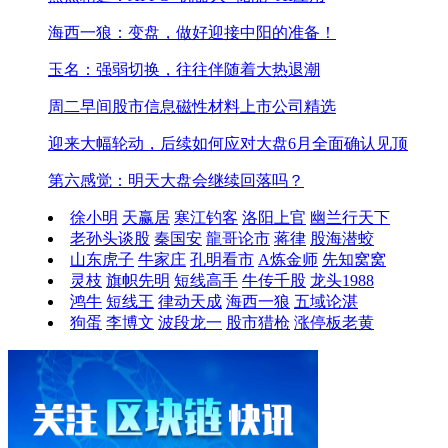
海西一狼：变盘，做好迎接中阳的准备！
玉名：强弱切换，往往伴随着大热退潮
周二早间股市信息
磁性材料上市公司精选
迎来大幅轮动，后续如何应对
大盘6月全面确认见顶
第六感觉：明天大盘会继续回落吗？
徐小明
天赢居
寒江钓客
洛阳上官
幽兰行天下
老孙头谈股
秦国安
龍哥论市
蒋律
股海潜蛟
山东虎子
牛家庄
孔明看市
A炼金师
先知窝窝
灵枝
旗帜先明
短线高手
牛传千股
龙头1988
鸿牛
短线王
律动天成
海西一狼
五域论湛
狗蛋
李博文
波段龙一
股市猎枪
涨停板老黄