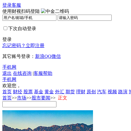
登录
客服
使用财视扫码登陆
下次自动登录
登录
忘记密码？
立即注册
其它账号登录：
新浪
QQ
微信
手机网
退出
在线咨询
|
客服帮助
手机网
欢迎您，
首页
财经
股票
基金
黄金
外汇
期货
理财
原创
汽车
视频
路演
首页
>>
市场
>>
股市要闻
>>
正文