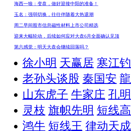
海西一狼：变盘，做好迎接中阳的准备！
玉名：强弱切换，往往伴随着大热退潮
周二早间股市信息
磁性材料上市公司精选
迎来大幅轮动，后续如何应对
大盘6月全面确认见顶
第六感觉：明天大盘会继续回落吗？
徐小明
天赢居
寒江钓
老孙头谈股
秦国安
龍
山东虎子
牛家庄
孔明
灵枝
旗帜先明
短线高
鸿牛
短线王
律动天成