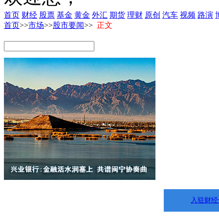
首页
财经
股票
基金
黄金
外汇
期货
理财
原创
汽车
视频
路演
首页
>>
市场
>>
股市要闻
>>
正文
入驻财经