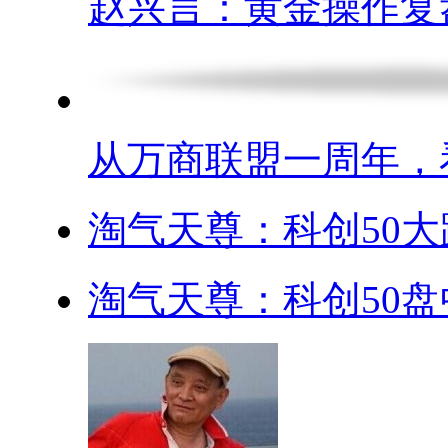
赵兴言：黄金操作复盘.
从万商联盟一周年，看.
淘气天尊：科创50大跌
淘气天尊：科创50盘中