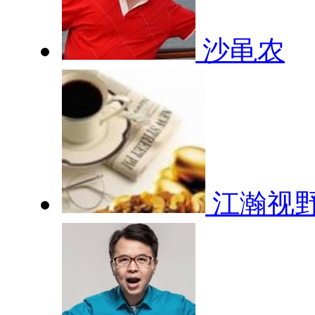
沙黾农
江瀚视