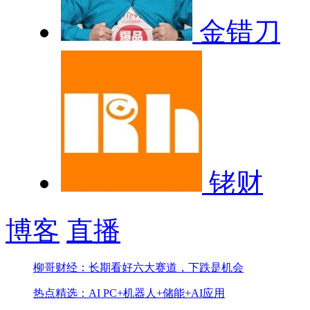
金错刀
铑财
博客
直播
柳哥财经：长期看好六大赛道，下跌是机会
热点精选：AI PC+机器人+储能+AI应用