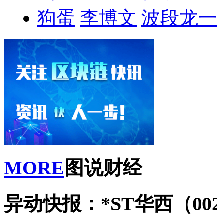
狗蛋
李博文
波段龙一
MORE
图说财经
异动快报：*ST华西（002