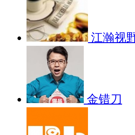
江瀚视
金错刀