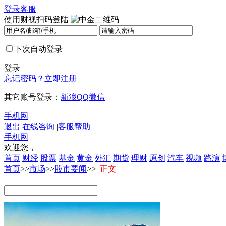
登录
客服
使用财视扫码登陆
下次自动登录
登录
忘记密码？
立即注册
其它账号登录：
新浪
QQ
微信
手机网
退出
在线咨询
|
客服帮助
手机网
欢迎您，
首页
财经
股票
基金
黄金
外汇
期货
理财
原创
汽车
视频
路演
首页
>>
市场
>>
股市要闻
>>
正文