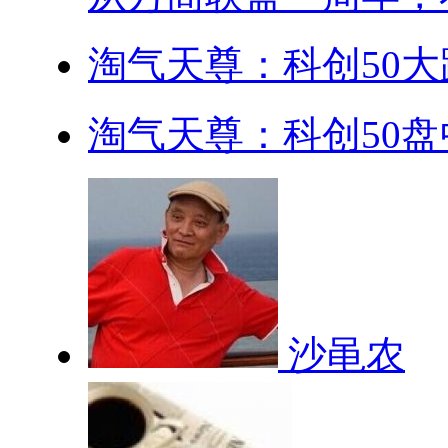
淘气天尊：科创50大跌
淘气天尊：科创50盘中
沙黾农