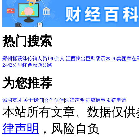
热门搜索
郑州抓获涉传销人员130余人
江西挖出巨型阴沉木
76集团军在
2442公里红色旅游公路
为您推荐
诚聘英才
|
关于我们
|
合作伙伴
|
法律声明
|
征稿启事
|
友链申请
本站所有文章、数据仅供
律声明
，风险自负