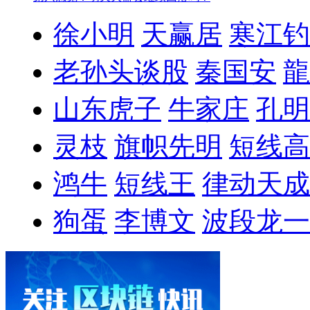
徐小明
天赢居
寒江钓
老孙头谈股
秦国安
龍
山东虎子
牛家庄
孔明
灵枝
旗帜先明
短线高
鸿牛
短线王
律动天成
狗蛋
李博文
波段龙一