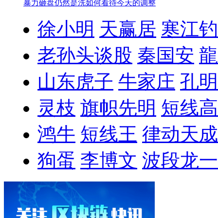
暴力砸盘仍然是洗
如何看待今天的调整
徐小明
天赢居
寒江钓
老孙头谈股
秦国安
龍
山东虎子
牛家庄
孔明
灵枝
旗帜先明
短线高
鸿牛
短线王
律动天成
狗蛋
李博文
波段龙一