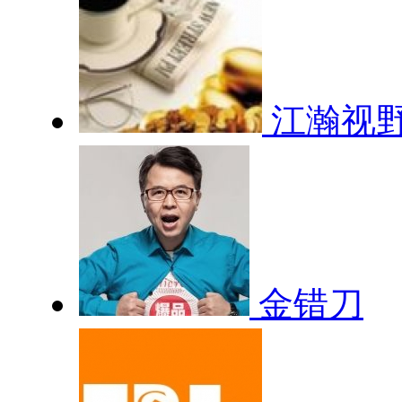
江瀚视
金错刀