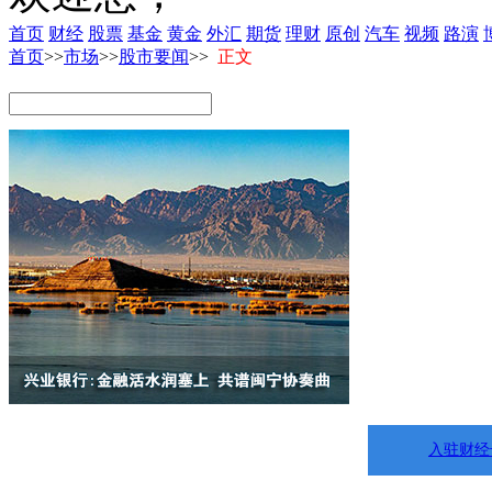
首页
财经
股票
基金
黄金
外汇
期货
理财
原创
汽车
视频
路演
首页
>>
市场
>>
股市要闻
>>
正文
入驻财经