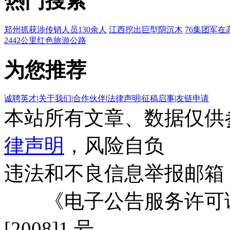
热门搜索
郑州抓获涉传销人员130余人
江西挖出巨型阴沉木
76集团军在
2442公里红色旅游公路
为您推荐
诚聘英才
|
关于我们
|
合作伙伴
|
法律声明
|
征稿启事
|
友链申请
本站所有文章、数据仅供
律声明
，风险自负
违法和不良信息举报邮箱
《电子公告服务许可证
[2008]1 号