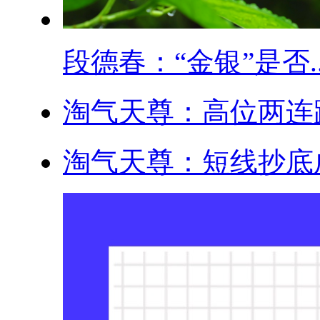
段德春：“金银”是否..
淘气天尊：高位两连跌
淘气天尊：短线抄底成功