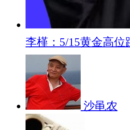
李槿：5/15黄金高位跳.
沙黾农