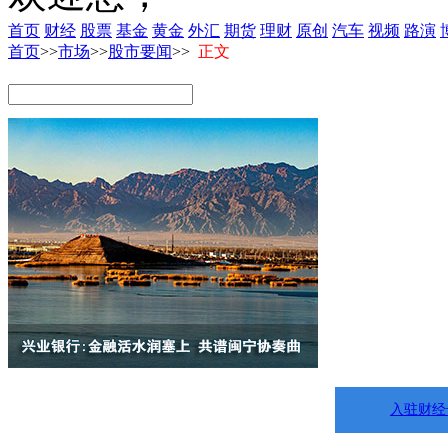
首页
财经
股票
基金
黄金
外汇
期货
理财
原创
汽车
视频
路演
首页
>>
市场
>>
股市要闻
>>
正文
入驻财经