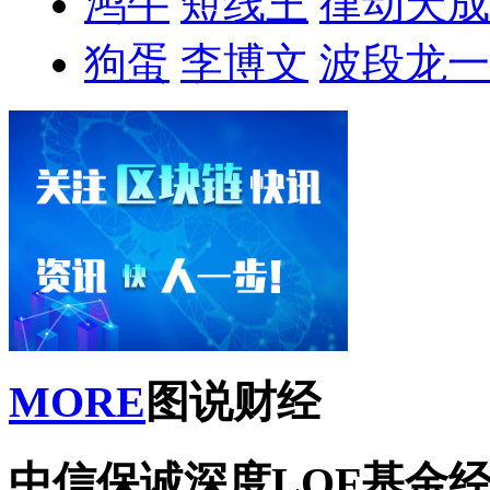
鸿牛
短线王
律动天成
狗蛋
李博文
波段龙一
MORE
图说财经
中信保诚深度LOF基金