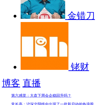
金错刀
铑财
博客
直播
第六感觉：大盘下周会企稳回升吗？
常长亭：沪深北阴线中出现了一批新启动的热浪股