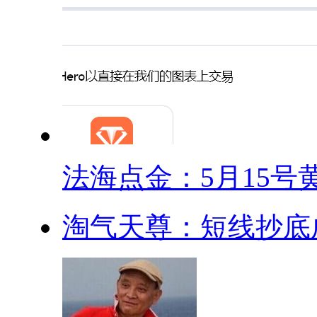
法海点金：5月15号黄.
淘气天尊：短线抄底成功