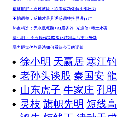
皮球胖胖：通过波段下跌来成功化解头部压力
不怕调整，反抽才最具诱惑
调整换股进行时
热点精选：无水氢氟酸+AI服务器+光通信+稀土永磁
徐小明： 周五操作策略
消化获利盘后重回升势
暴力砸盘仍然是洗
如何看待今天的调整
徐小明
天赢居
寒江钓
老孙头谈股
秦国安
龍
山东虎子
牛家庄
孔明
灵枝
旗帜先明
短线高