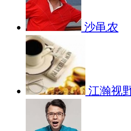
沙黾农
江瀚视