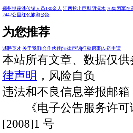
郑州抓获涉传销人员130余人
江西挖出巨型阴沉木
76集团军在
2442公里红色旅游公路
为您推荐
诚聘英才
|
关于我们
|
合作伙伴
|
法律声明
|
征稿启事
|
友链申请
本站所有文章、数据仅供
律声明
，风险自负
违法和不良信息举报邮箱
《电子公告服务许可证
[2008]1 号