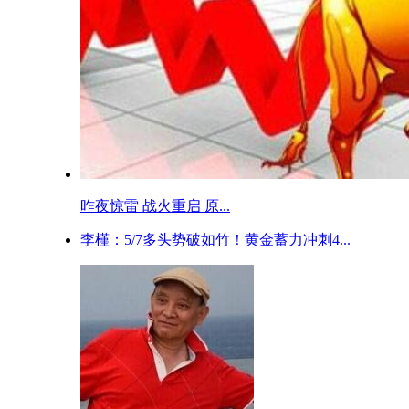
昨夜惊雷 战火重启 原...
李槿：5/7多头势破如竹！黄金蓄力冲刺4...