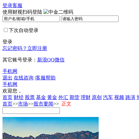
登录
客服
使用财视扫码登陆
下次自动登录
登录
忘记密码？
立即注册
其它账号登录：
新浪
QQ
微信
手机网
退出
在线咨询
|
客服帮助
手机网
欢迎您，
首页
财经
股票
基金
黄金
外汇
期货
理财
原创
汽车
视频
路演
首页
>>
市场
>>
股市要闻
>>
正文