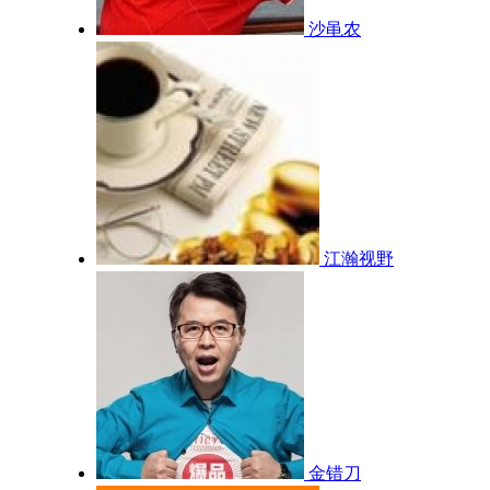
沙黾农
江瀚视野
金错刀