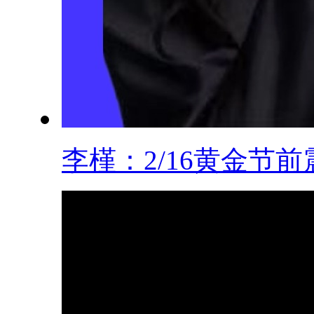
李槿：2/16黄金节前震.