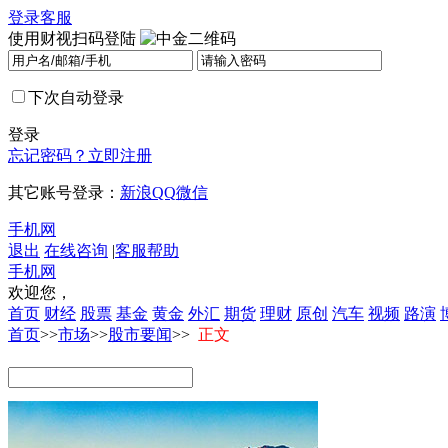
登录
客服
使用财视扫码登陆
下次自动登录
登录
忘记密码？
立即注册
其它账号登录：
新浪
QQ
微信
手机网
退出
在线咨询
|
客服帮助
手机网
欢迎您，
首页
财经
股票
基金
黄金
外汇
期货
理财
原创
汽车
视频
路演
首页
>>
市场
>>
股市要闻
>>
正文