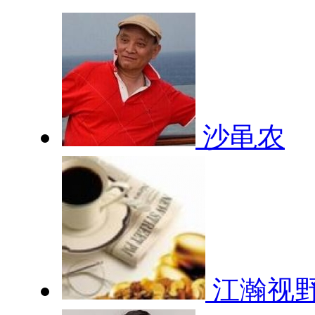
沙黾农
江瀚视