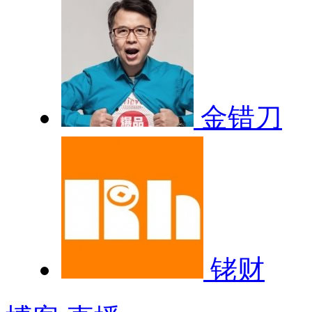
金错刀
铑财