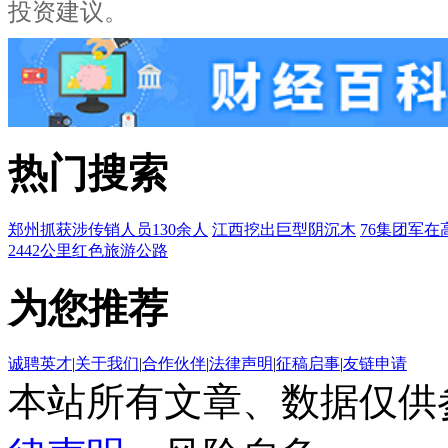
投资建议。
热门搜索
郑州抓获涉传销人员130余人
江西挖出巨型阴沉木
76集团军在
2442公里红色旅游公路
为您推荐
诚聘英才
|
关于我们
|
合作伙伴
|
法律声明
|
征稿启事
|
友链申请
本站所有文章、数据仅供