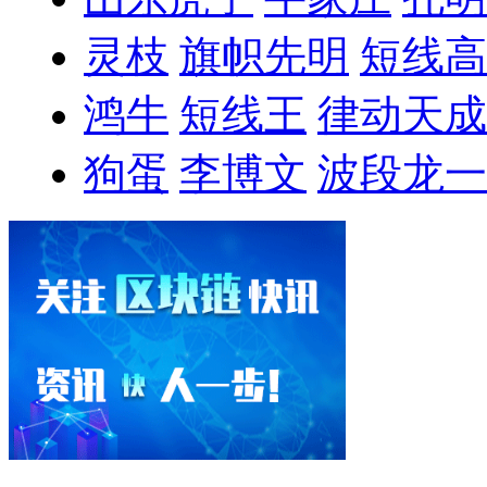
灵枝
旗帜先明
短线高
鸿牛
短线王
律动天成
狗蛋
李博文
波段龙一