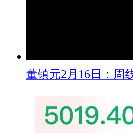
董镇元2月16日：周线.