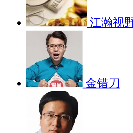
江瀚视
金错刀