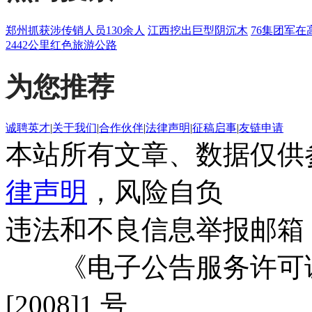
郑州抓获涉传销人员130余人
江西挖出巨型阴沉木
76集团军在
2442公里红色旅游公路
为您推荐
诚聘英才
|
关于我们
|
合作伙伴
|
法律声明
|
征稿启事
|
友链申请
本站所有文章、数据仅供
律声明
，风险自负
违法和不良信息举报邮箱
《电子公告服务许可证
[2008]1 号