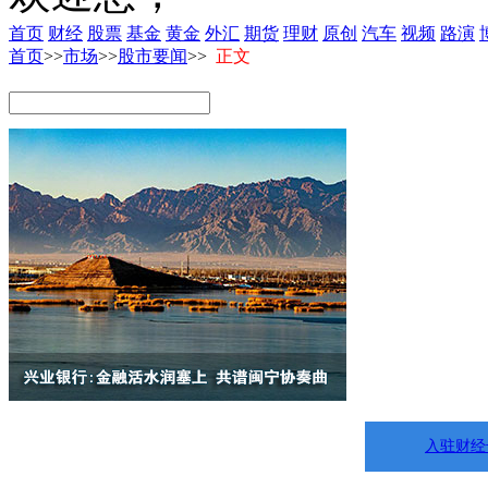
首页
财经
股票
基金
黄金
外汇
期货
理财
原创
汽车
视频
路演
首页
>>
市场
>>
股市要闻
>>
正文
入驻财经