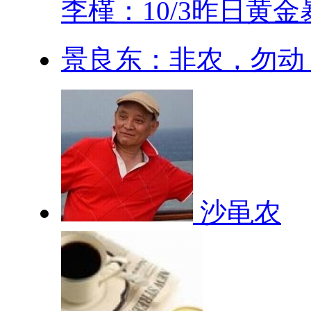
李槿：10/3昨日黄金暴.
景良东：非农，勿动
沙黾农