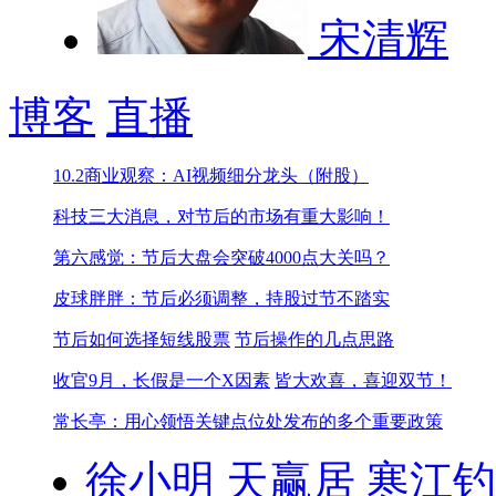
宋清辉
博客
直播
10.2商业观察：AI视频细分龙头（附股）
科技三大消息，对节后的市场有重大影响！
第六感觉：节后大盘会突破4000点大关吗？
皮球胖胖：节后必须调整，持股过节不踏实
节后如何选择短线股票
节后操作的几点思路
收官9月，长假是一个X因素
皆大欢喜，喜迎双节！
常长亭：用心领悟关键点位处发布的多个重要政策
徐小明
天赢居
寒江钓