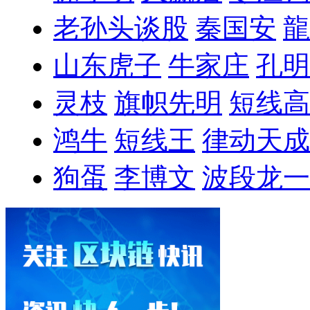
老孙头谈股
秦国安
龍
山东虎子
牛家庄
孔明
灵枝
旗帜先明
短线高
鸿牛
短线王
律动天成
狗蛋
李博文
波段龙一