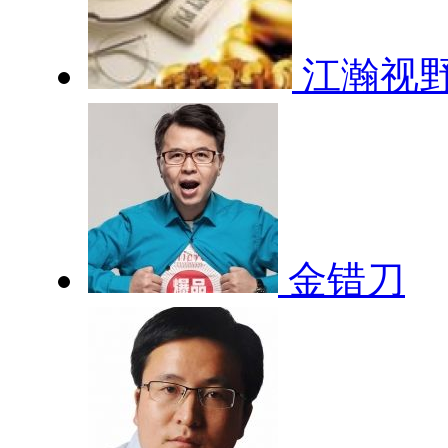
江瀚视
金错刀