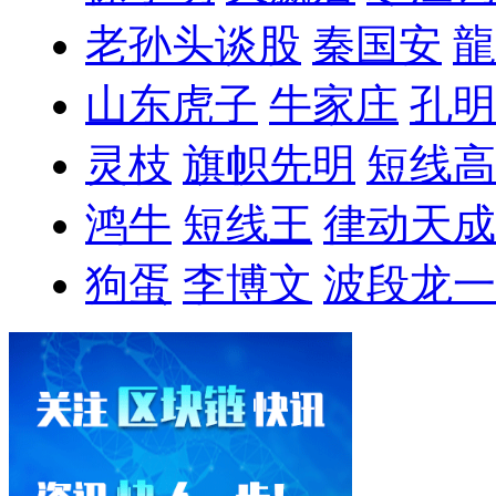
老孙头谈股
秦国安
龍
山东虎子
牛家庄
孔明
灵枝
旗帜先明
短线高
鸿牛
短线王
律动天成
狗蛋
李博文
波段龙一