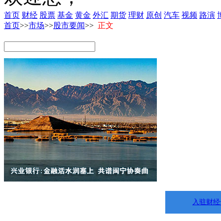
首页
财经
股票
基金
黄金
外汇
期货
理财
原创
汽车
视频
路演
首页
>>
市场
>>
股市要闻
>>
正文
入驻财经