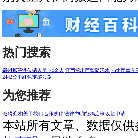
热门搜索
郑州抓获涉传销人员130余人
江西挖出巨型阴沉木
76集团军在
2442公里红色旅游公路
为您推荐
诚聘英才
|
关于我们
|
合作伙伴
|
法律声明
|
征稿启事
|
友链申请
本站所有文章、数据仅供