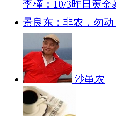
李槿：10/3昨日黄金暴.
景良东：非农，勿动
沙黾农