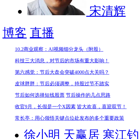
宋清辉
博客
直播
10.2商业观察：AI视频细分龙头（附股）
科技三大消息，对节后的市场有重大影响！
第六感觉：节后大盘会突破4000点大关吗？
皮球胖胖：节后必须调整，持股过节不踏实
节后如何选择短线股票
节后操作的几点思路
收官9月，长假是一个X因素
皆大欢喜，喜迎双节！
常长亭：用心领悟关键点位处发布的多个重要政策
徐小明
天赢居
寒江钓