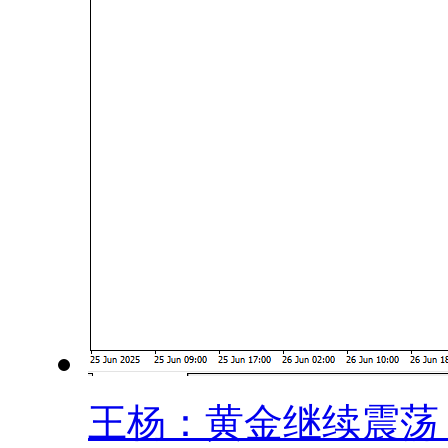
王杨：黄金继续震荡，.