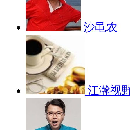
沙黾农
江瀚视