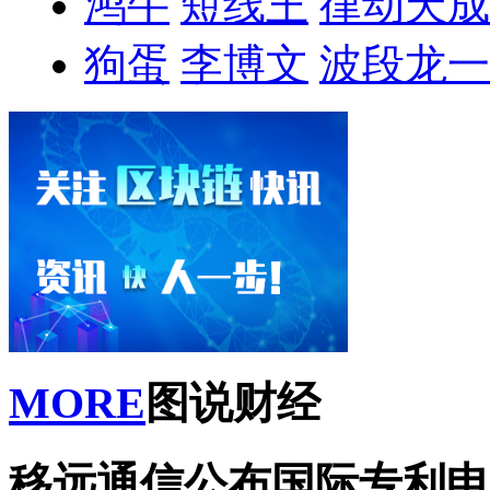
鸿牛
短线王
律动天成
狗蛋
李博文
波段龙一
MORE
图说财经
移远通信公布国际专利申