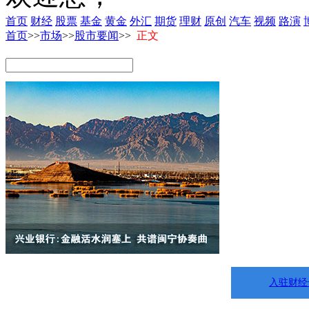
首页
财经
股票
基金
黄金
外汇
期货
理财
原创
汽车
视频
路演
首页
>>
市场
>>
股市要闻
>>
正文
入驻财经