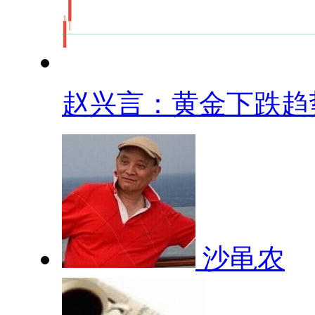
赵兴言：黄金下跌趋势.
沙黾农