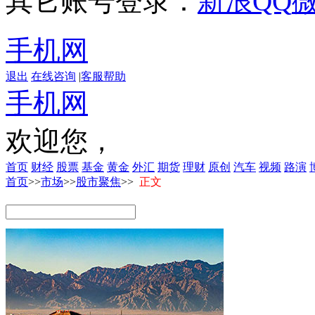
其它账号登录：
新浪
QQ
手机网
退出
在线咨询
|
客服帮助
手机网
欢迎您，
首页
财经
股票
基金
黄金
外汇
期货
理财
原创
汽车
视频
路演
首页
>>
市场
>>
股市聚焦
>>
正文