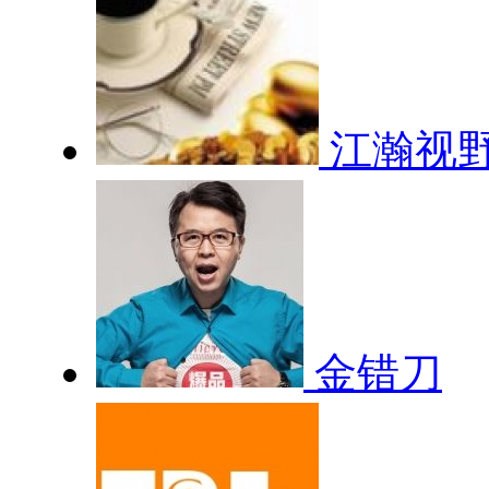
江瀚视
金错刀