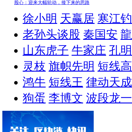
股心：迎来大幅轮动，接下来的思路
徐小明
天赢居
寒江钓
老孙头谈股
秦国安
龍
山东虎子
牛家庄
孔明
灵枝
旗帜先明
短线高
鸿牛
短线王
律动天成
狗蛋
李博文
波段龙一