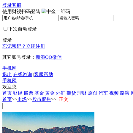
登录
客服
使用财视扫码登陆
下次自动登录
登录
忘记密码？
立即注册
其它账号登录：
新浪
QQ
微信
手机网
退出
在线咨询
|
客服帮助
手机网
欢迎您，
首页
财经
股票
基金
黄金
外汇
期货
理财
原创
汽车
视频
路演
首页
>>
市场
>>
股市聚焦
>>
正文