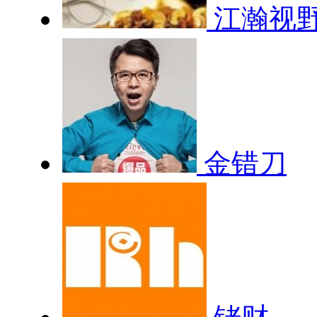
江瀚视
金错刀