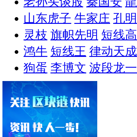
老孙头谈股
秦国安
龍
山东虎子
牛家庄
孔明
灵枝
旗帜先明
短线高
鸿牛
短线王
律动天成
狗蛋
李博文
波段龙一