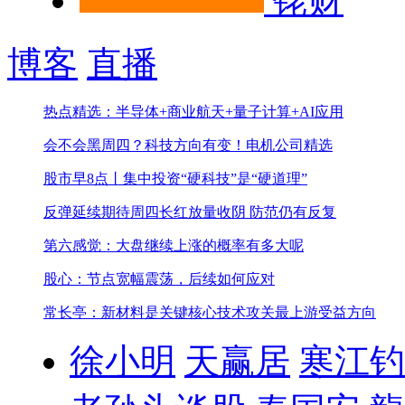
铑财
博客
直播
热点精选：半导体+商业航天+量子计算+AI应用
会不会黑周四？科技方向有变！
电机公司精选
股市早8点丨集中投资“硬科技”是“硬道理”
反弹延续期待周四长红
放量收阴 防范仍有反复
第六感觉：大盘继续上涨的概率有多大呢
股心：节点宽幅震荡，后续如何应对
常长亭：新材料是关键核心技术攻关最上游受益方向
徐小明
天赢居
寒江钓