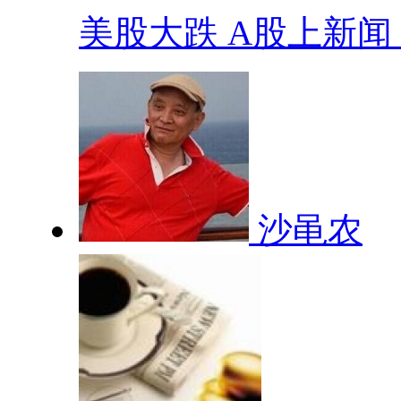
美股大跌 A股上新闻 .
沙黾农