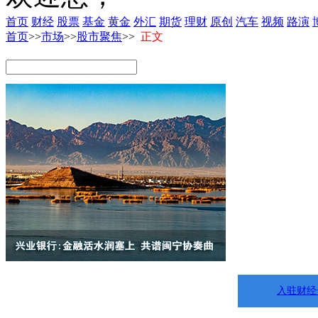
首页
财经
股票
基金
黄金
外汇
期货
理财
原创
汽车
视频
路演
首页
>>
市场
>>
股市聚焦
>>
正文
入驻财经