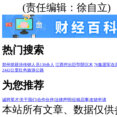
(责任编辑：徐自立)
热门搜索
郑州抓获涉传销人员130余人
江西挖出巨型阴沉木
76集团军在
2442公里红色旅游公路
为您推荐
诚聘英才
|
关于我们
|
合作伙伴
|
法律声明
|
征稿启事
|
友链申请
本站所有文章、数据仅供