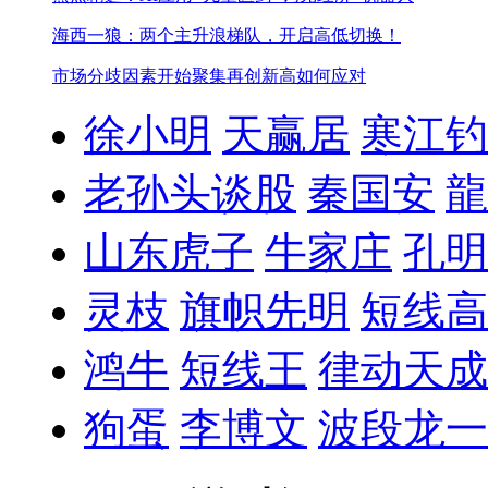
海西一狼：两个主升浪梯队，开启高低切换！
市场分歧因素开始聚集
再创新高如何应对
徐小明
天赢居
寒江钓
老孙头谈股
秦国安
龍
山东虎子
牛家庄
孔明
灵枝
旗帜先明
短线高
鸿牛
短线王
律动天成
狗蛋
李博文
波段龙一