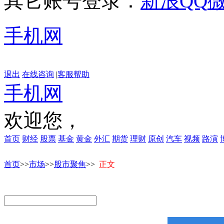
其它账号登录：
新浪
QQ
手机网
退出
在线咨询
|
客服帮助
手机网
欢迎您，
首页
财经
股票
基金
黄金
外汇
期货
理财
原创
汽车
视频
路演
首页
>>
市场
>>
股市聚焦
>>
正文