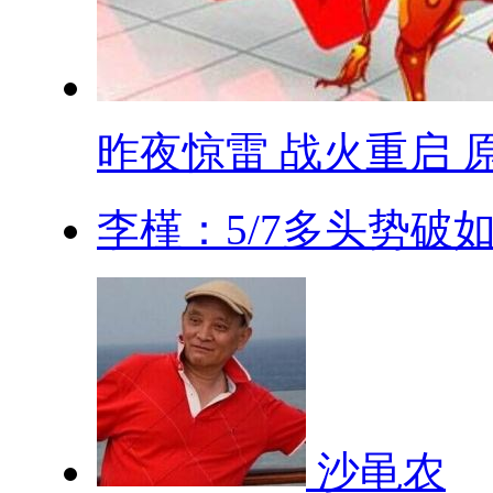
昨夜惊雷 战火重启 原.
李槿：5/7多头势破如
沙黾农