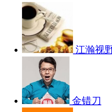
江瀚视
金错刀