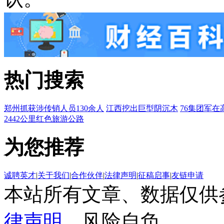
热门搜索
郑州抓获涉传销人员130余人
江西挖出巨型阴沉木
76集团军在
2442公里红色旅游公路
为您推荐
诚聘英才
|
关于我们
|
合作伙伴
|
法律声明
|
征稿启事
|
友链申请
本站所有文章、数据仅供
律声明
，风险自负