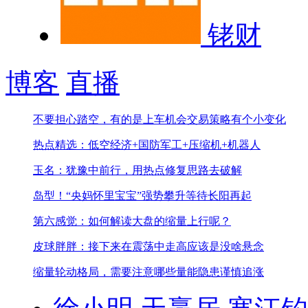
铑财
博客
直播
不要担心踏空，有的是上车机会
交易策略有个小变化
热点精选：低空经济+国防军工+压缩机+机器人
玉名：犹豫中前行，用热点修复思路去破解
岛型！“央妈怀里宝宝”
强势攀升等待长阳再起
第六感觉：如何解读大盘的缩量上行呢？
皮球胖胖：接下来在震荡中走高应该是没啥悬念
缩量轮动格局，需要注意哪些
量能隐患谨慎追涨