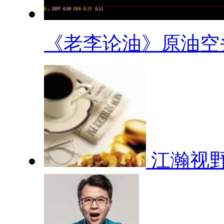
《老李论油》原油空头.
江瀚视