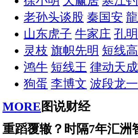
徐小明
天赢居
寒江钓
老孙头谈股
秦国安
龍
山东虎子
牛家庄
孔明
灵枝
旗帜先明
短线高
鸿牛
短线王
律动天成
狗蛋
李博文
波段龙一
MORE
图说财经
重蹈覆辙？时隔7年汇洲