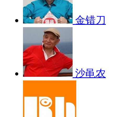
金错刀
沙黾农