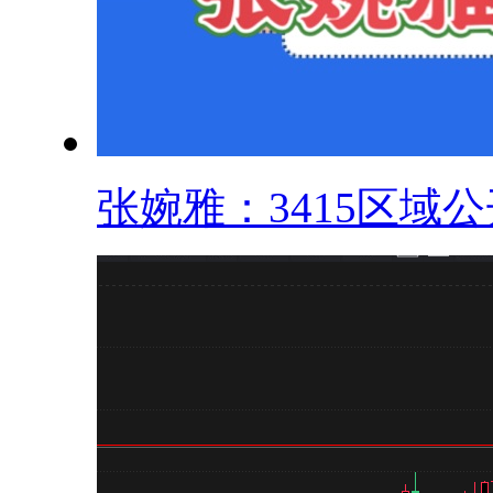
张婉雅：3415区域公开