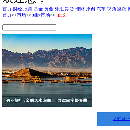
首页
财经
股票
基金
黄金
外汇
期货
理财
原创
汽车
视频
路演
首页
>>
市场
>>
国际市场
>>
正文
入驻财经