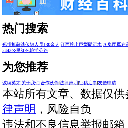
热门搜索
郑州抓获涉传销人员130余人
江西挖出巨型阴沉木
76集团军在
2442公里红色旅游公路
为您推荐
诚聘英才
|
关于我们
|
合作伙伴
|
法律声明
|
征稿启事
|
友链申请
本站所有文章、数据仅供
律声明
，风险自负
违法和不良信息举报邮箱