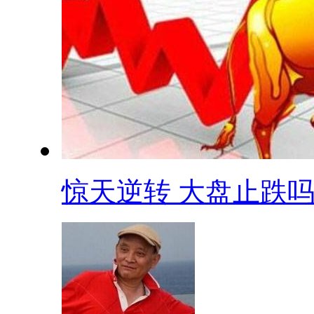
惊天逆转 大盘止跌