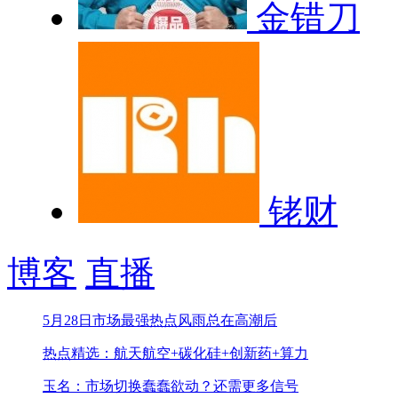
金错刀
铑财
博客
直播
5月28日市场最强热点
风雨总在高潮后
热点精选：航天航空+碳化硅+创新药+算力
玉名：市场切换蠢蠢欲动？还需更多信号