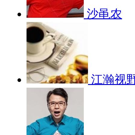
沙黾农
江瀚视