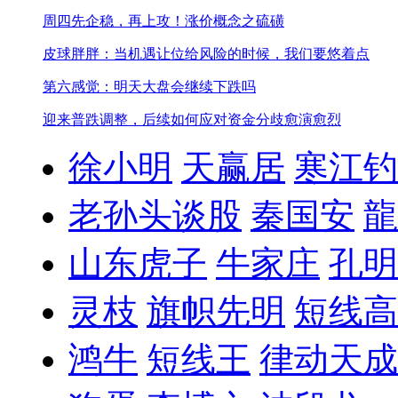
周四先企稳，再上攻！
涨价概念之硫磺
皮球胖胖：当机遇让位给风险的时候，我们要悠着点
第六感觉：明天大盘会继续下跌吗
迎来普跌调整，后续如何应对
资金分歧愈演愈烈
徐小明
天赢居
寒江钓
老孙头谈股
秦国安
龍
山东虎子
牛家庄
孔明
灵枝
旗帜先明
短线高
鸿牛
短线王
律动天成