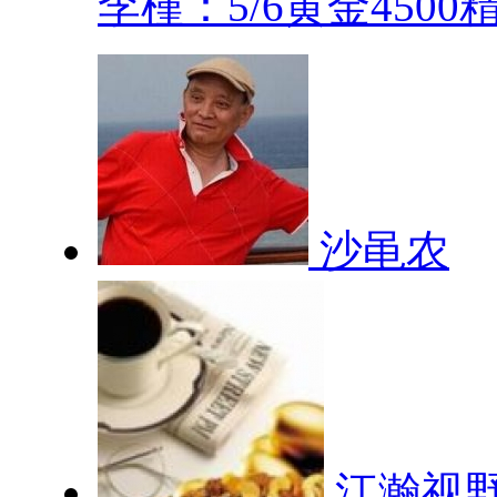
李槿：5/6黄金4500精.
沙黾农
江瀚视