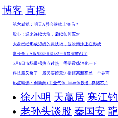
博客
直播
第六感觉：明天A股会继续上涨吗？
股心：迎来连续大涨，后续如何应对
大盘已经形成短线的竞技场，波段泡沫正在形成
常长亭：A股短期情绪化行情愈演愈烈了
5月6日市场最强热点
过热，需要震荡消化一下
科技股又爆了，股民要留意
沪指距离新高差一个券商
热点精选：创新药+工业气体+半导体设备+存储芯片
徐小明
天赢居
寒江钓
老孙头谈股
秦国安
龍