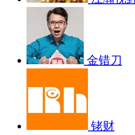
金错刀
铑财