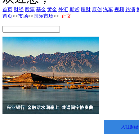
首页
财经
股票
基金
黄金
外汇
期货
理财
原创
汽车
视频
路演
首页
>>
市场
>>
国际市场
>>
正文
入驻财经