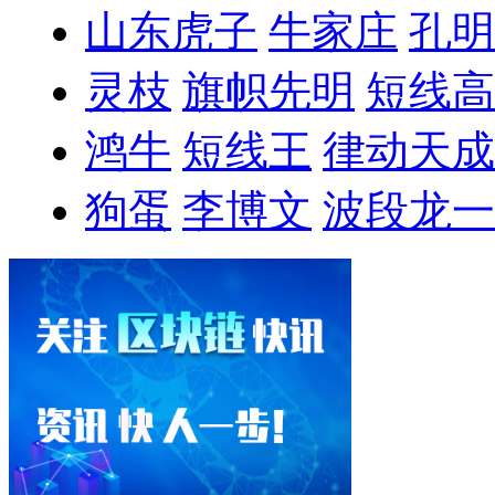
山东虎子
牛家庄
孔明
灵枝
旗帜先明
短线高
鸿牛
短线王
律动天成
狗蛋
李博文
波段龙一