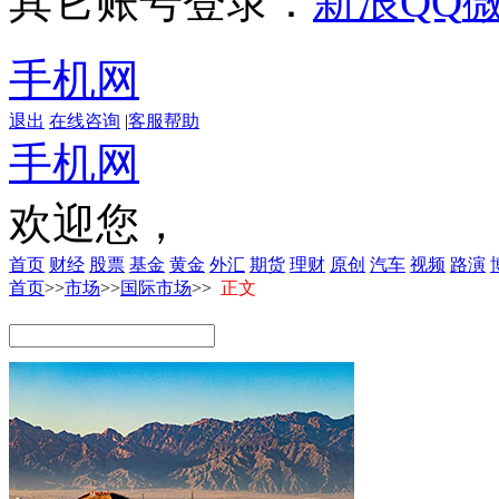
其它账号登录：
新浪
QQ
手机网
退出
在线咨询
|
客服帮助
手机网
欢迎您，
首页
财经
股票
基金
黄金
外汇
期货
理财
原创
汽车
视频
路演
首页
>>
市场
>>
国际市场
>>
正文