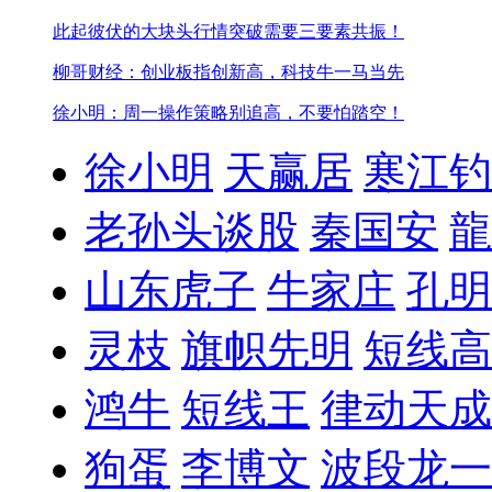
此起彼伏的大块头行情
突破需要三要素共振！
柳哥财经：创业板指创新高，科技牛一马当先
徐小明：周一操作策略
别追高，不要怕踏空！
徐小明
天赢居
寒江钓
老孙头谈股
秦国安
龍
山东虎子
牛家庄
孔明
灵枝
旗帜先明
短线高
鸿牛
短线王
律动天成
狗蛋
李博文
波段龙一