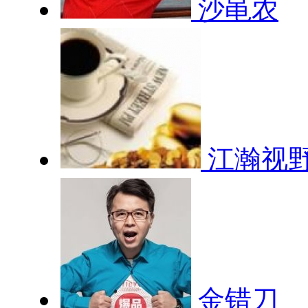
沙黾农
江瀚视
金错刀