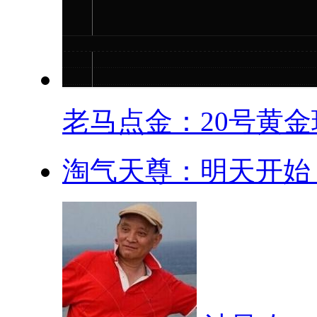
老马点金：20号黄金现
淘气天尊：明天开始，