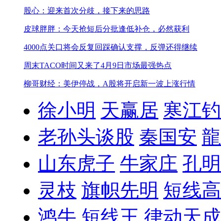
股心：迎来首次分歧，接下来的思路
皮球胖胖：今天抢短后分批逢低补仓，必然获利
4000点关口将会反复
回踩确认支撑，反弹还得继续
周末TACO时间又来了
4月9日市场最强热点
柳哥财经：美伊停战，A股将开启新一波上涨行情
徐小明
天赢居
寒江钓
老孙头谈股
秦国安
龍
山东虎子
牛家庄
孔明
灵枝
旗帜先明
短线高
鸿牛
短线王
律动天成