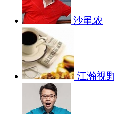
沙黾农
江瀚视