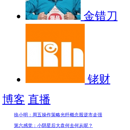
金错刀
铑财
博客
直播
徐小明：周五操作策略
光纤概念股逆市走强
第六感觉：小阴星后大盘何去何从呢？