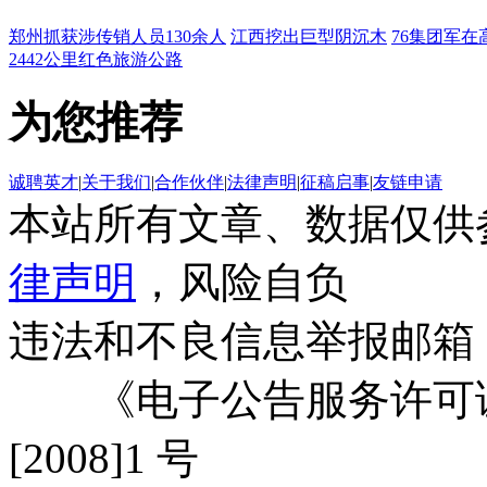
郑州抓获涉传销人员130余人
江西挖出巨型阴沉木
76集团军在
2442公里红色旅游公路
为您推荐
诚聘英才
|
关于我们
|
合作伙伴
|
法律声明
|
征稿启事
|
友链申请
本站所有文章、数据仅供
律声明
，风险自负
违法和不良信息举报邮箱
《电子公告服务许可证
[2008]1 号