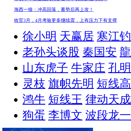
海西一狼：冲高回落，蓄势后再上攻！
收官3月，4月考验更多
继续震，上有压力下有支撑
徐小明
天赢居
寒江钓
老孙头谈股
秦国安
龍
山东虎子
牛家庄
孔明
灵枝
旗帜先明
短线高
鸿牛
短线王
律动天成
狗蛋
李博文
波段龙一