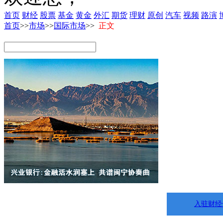
首页
财经
股票
基金
黄金
外汇
期货
理财
原创
汽车
视频
路演
首页
>>
市场
>>
国际市场
>>
正文
入驻财经