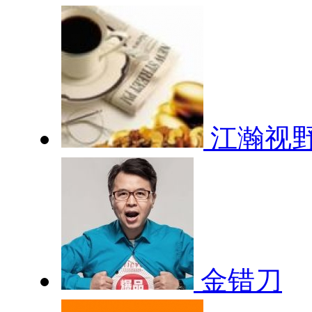
江瀚视
金错刀