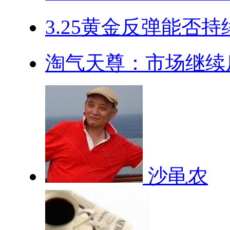
3.25黄金反弹能否
淘气天尊：市场继续反
沙黾农