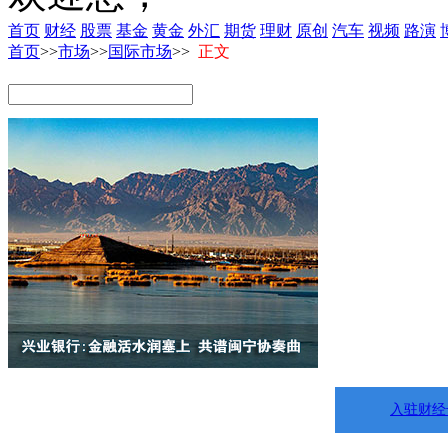
首页
财经
股票
基金
黄金
外汇
期货
理财
原创
汽车
视频
路演
首页
>>
市场
>>
国际市场
>>
正文
入驻财经