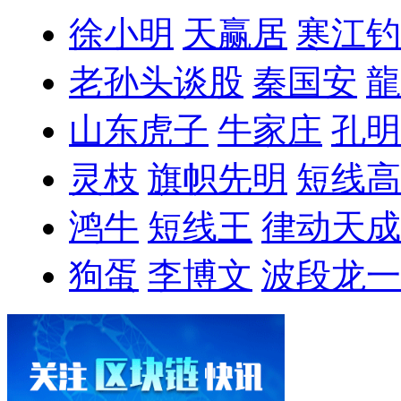
徐小明
天赢居
寒江钓
老孙头谈股
秦国安
龍
山东虎子
牛家庄
孔明
灵枝
旗帜先明
短线高
鸿牛
短线王
律动天成
狗蛋
李博文
波段龙一