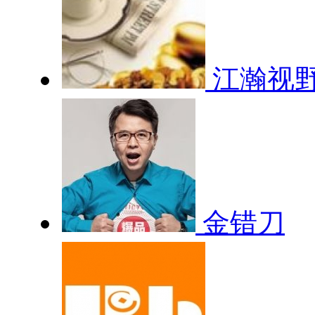
江瀚视
金错刀