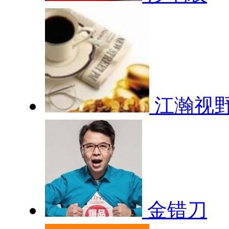
江瀚视
金错刀