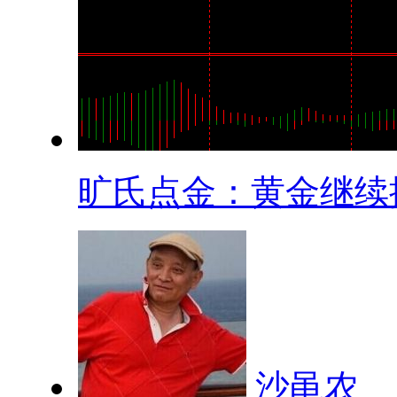
旷氏点金：黄金继续探.
沙黾农