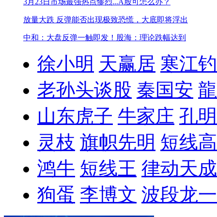
3月23日市场最强热点
惨烈...A股可怎么办？
放量大跌 反弹能否出现
极致恐慌，大底即将浮出
中和：大盘反弹一触即发！
股海：理论跌幅达到
徐小明
天赢居
寒江钓
老孙头谈股
秦国安
龍
山东虎子
牛家庄
孔明
灵枝
旗帜先明
短线高
鸿牛
短线王
律动天成
狗蛋
李博文
波段龙一