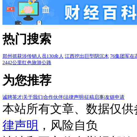
热门搜索
郑州抓获涉传销人员130余人
江西挖出巨型阴沉木
76集团军在
2442公里红色旅游公路
为您推荐
诚聘英才
|
关于我们
|
合作伙伴
|
法律声明
|
征稿启事
|
友链申请
本站所有文章、数据仅供
律声明
，风险自负