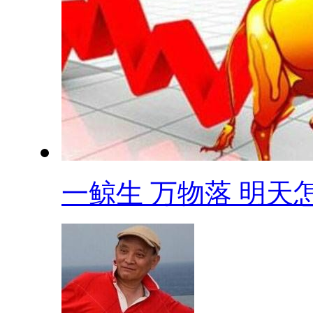
一鲸生 万物落 明天怎.