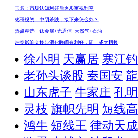
玉名：市场认知利好后逐步审视利空
彬哥投资：中阴杀跌，接下来怎么办？
热点精选：钛金属+光通信+天然气+石油
冲突影响会逐步消化
晚间有利好，周二或大切换
徐小明
天赢居
寒江钓
老孙头谈股
秦国安
龍
山东虎子
牛家庄
孔明
灵枝
旗帜先明
短线高
鸿牛
短线王
律动天成