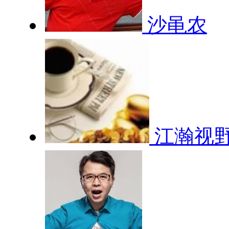
沙黾农
江瀚视