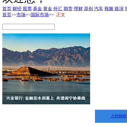
首页
财经
股票
基金
黄金
外汇
期货
理财
原创
汽车
视频
路演
首页
>>
市场
>>
国际市场
>>
正文
入驻财经