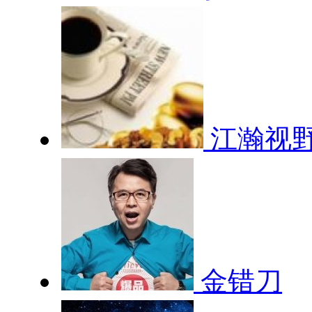
江瀚视
金错刀