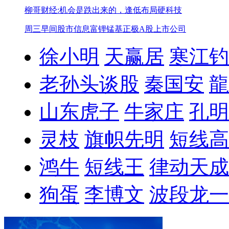
柳哥财经:机会是跌出来的，逢低布局硬科技
周三早间股市信息
富锂锰基正极A股上市公司
徐小明
天赢居
寒江钓
老孙头谈股
秦国安
龍
山东虎子
牛家庄
孔明
灵枝
旗帜先明
短线高
鸿牛
短线王
律动天成
狗蛋
李博文
波段龙一