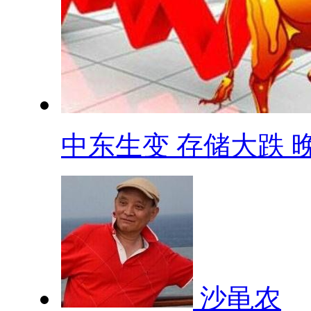
中东生变 存储大跌 晚.
沙黾农