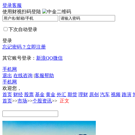
登录
客服
使用财视扫码登陆
下次自动登录
登录
忘记密码？
立即注册
其它账号登录：
新浪
QQ
微信
手机网
退出
在线咨询
|
客服帮助
手机网
欢迎您，
首页
财经
股票
基金
黄金
外汇
期货
理财
原创
汽车
视频
路演
首页
>>
市场
>>
个股资讯
>>
正文