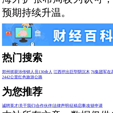
预期持续升温。
热门搜索
郑州抓获涉传销人员130余人
江西挖出巨型阴沉木
76集团军在
2442公里红色旅游公路
为您推荐
诚聘英才
|
关于我们
|
合作伙伴
|
法律声明
|
征稿启事
|
友链申请