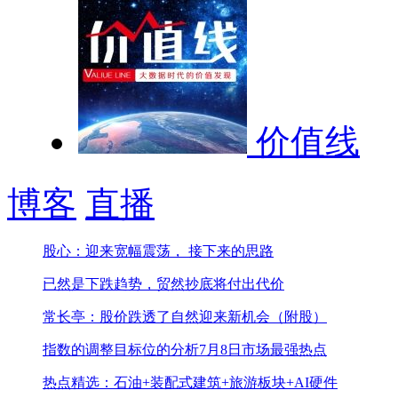
价值线
博客
直播
股心：迎来宽幅震荡， 接下来的思路
已然是下跌趋势，贸然抄底将付出代价
常长亭：股价跌透了自然迎来新机会（附股）
指数的调整目标位的分析
7月8日市场最强热点
热点精选：石油+装配式建筑+旅游板块+AI硬件